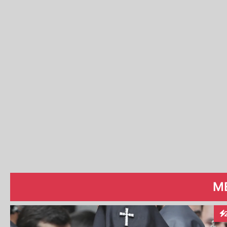
ME
In