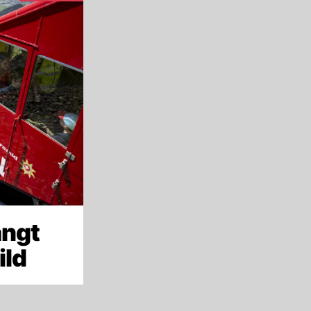
ängt
ild