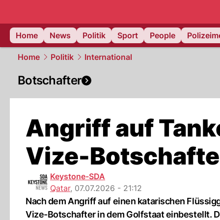
Home
News
Politik
Sport
People
Polizei
Home
Politik
International
Botschafter
Angriff auf Tanke
Vize-Botschafte
Keystone-SDA
Qatar
,
07.07.2026 - 21:12
Nach dem Angriff auf einen katarischen Flüssig
Vize-Botschafter in dem Golfstaat einbestellt. D