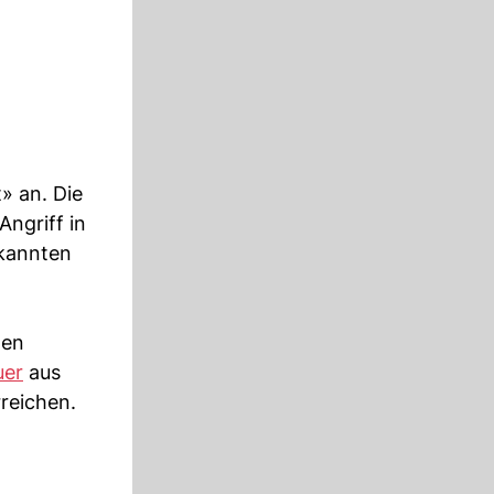
» an. Die
ngriff in
ekannten
hen
uer
aus
rreichen.