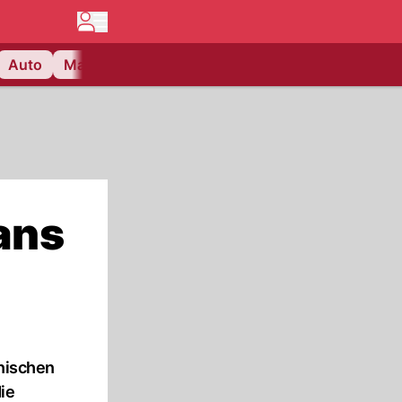
Auto
Matchcenter
Videos
Nau Plus
Lifestyle
rans
anischen
die