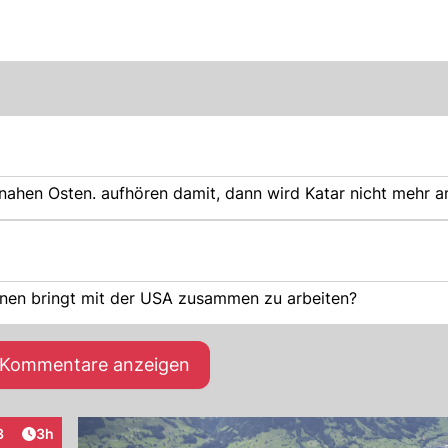
 nahen Osten. aufhören damit, dann wird Katar nicht mehr a
hnen bringt mit der USA zusammen zu arbeiten?
e Kommentare anzeigen
Artikel veröffentlicht:
3
3h
aktionen