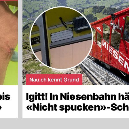
Nau.ch kennt Grund
bis
Igitt! In Niesenbahn h
»
«Nicht spucken»-Sch