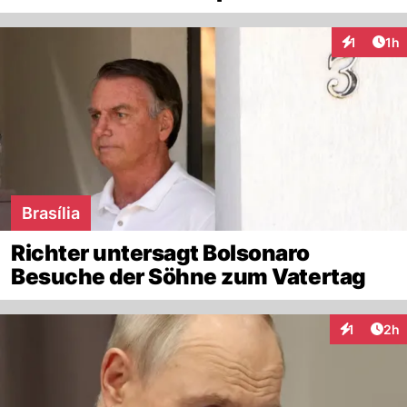
Art
1
1h
Interaktion
Brasília
Richter untersagt Bolsonaro
Besuche der Söhne zum Vatertag
Arti
1
2h
Interaktion