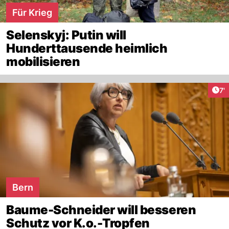
Für Krieg
Selenskyj: Putin will
Hunderttausende heimlich
mobilisieren
Art
7'
Bern
Baume-Schneider will besseren
Schutz vor K.o.-Tropfen