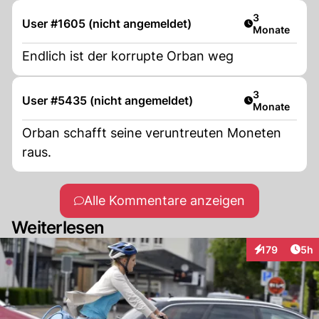
Artikel veröff
3
User #1605 (nicht angemeldet)
Monate
Endlich ist der korrupte Orban weg
Artikel veröff
3
User #5435 (nicht angemeldet)
Monate
Orban schafft seine veruntreuten Moneten
raus.
Alle Kommentare anzeigen
Weiterlesen
Arti
179
5h
Interaktionen