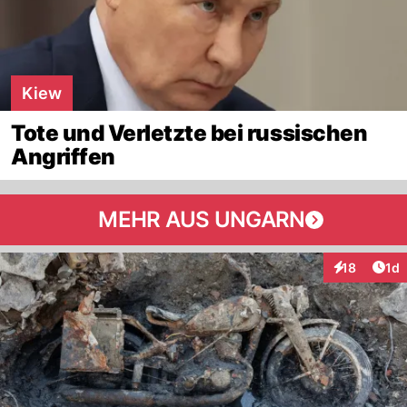
Kiew
Tote und Verletzte bei russischen
Angriffen
MEHR AUS UNGARN
Art
18
1d
Interaktione