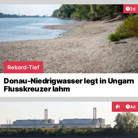
Arti
2d
Rekord-Tief
Donau-Niedrigwasser legt in Ungarn
Flusskreuzer lahm
Arti
1
4d
Interaktion