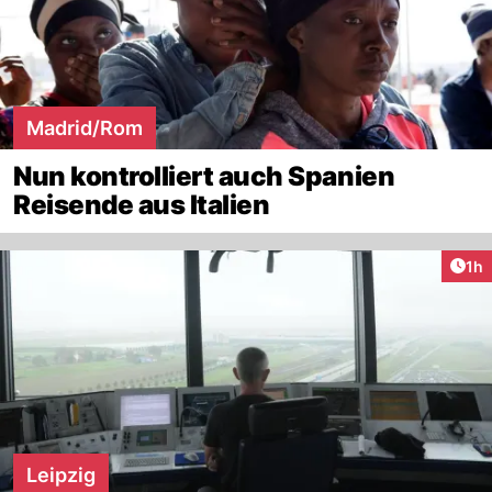
Madrid/Rom
Nun kontrolliert auch Spanien
Reisende aus Italien
Art
1h
Leipzig