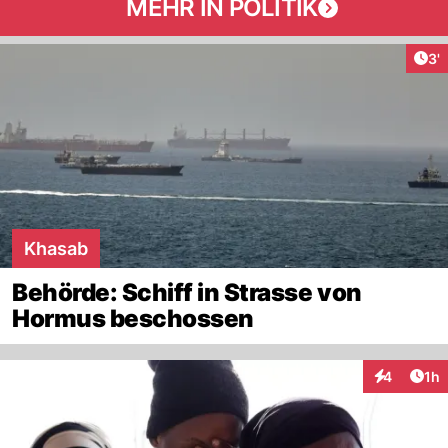
MEHR IN POLITIK
Art
3'
Khasab
Behörde: Schiff in Strasse von
Hormus beschossen
Art
4
1h
Interaktion