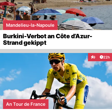
Mandelieu-la-Napoule
Burkini-Verbot an Côte d’Azur-
Strand gekippt
Artik
9
22h
Interaktionen
An Tour de France