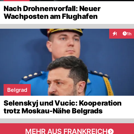
Nach Drohnenvorfall: Neuer
Wachposten am Flughafen
Art
1
1h
Interaktion
Belgrad
Selenskyj und Vucic: Kooperation
trotz Moskau-Nähe Belgrads
MEHR AUS FRANKREICH