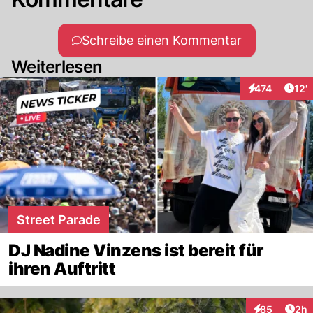
Schreibe einen Kommentar
Weiterlesen
Arti
474
12'
Interaktionen
Street Parade
DJ Nadine Vinzens ist bereit für
ihren Auftritt
Arti
85
2h