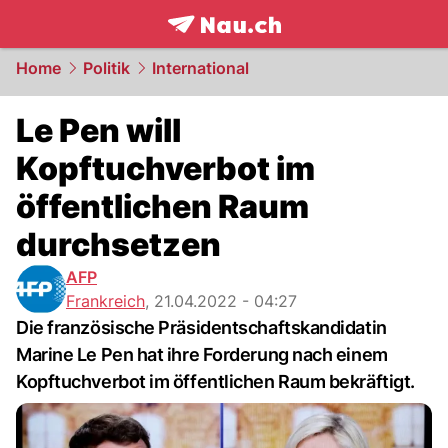
frontpage.
NAU.ch
Home
Politik
International
Le Pen will
Kopftuchverbot im
öffentlichen Raum
durchsetzen
AFP
Frankreich
,
21.04.2022 - 04:27
Die französische Präsidentschaftskandidatin
Marine Le Pen hat ihre Forderung nach einem
Kopftuchverbot im öffentlichen Raum bekräftigt.