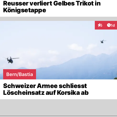
Reusser verliert Gelbes Trikot in
Königsetappe
Art
5
1d
Interaktion
Bern/Bastia
Schweizer Armee schliesst
Löscheinsatz auf Korsika ab