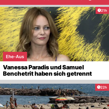
Artik
21h
Ehe-Aus
Vanessa Paradis und Samuel
Benchetrit haben sich getrennt
Artik
22h