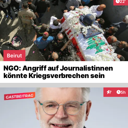
Arti
22'
Beirut
NGO: Angriff auf Journalistinnen
könnte Kriegsverbrechen sein
Arti
7
5h
Interaktion