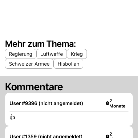
Mehr zum Thema:
Regierung
Luftwaffe
Krieg
Schweizer Armee
Hisbollah
Kommentare
Artikel veröff
2
User #9396 (nicht angemeldet)
Monate
👍
Artikel veröff
2
User #1359 (nicht angemeldet)