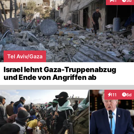
41
3d
Interaktione
Tel Aviv/Gaza
Israel lehnt Gaza-Truppenabzug
und Ende von Angriffen ab
Arti
111
6d
Interaktionen