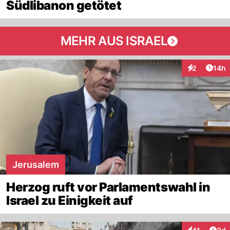
Südlibanon getötet
MEHR AUS ISRAEL
Artik
2
14h
Interaktione
Jerusalem
Herzog ruft vor Parlamentswahl in
Israel zu Einigkeit auf
Arti