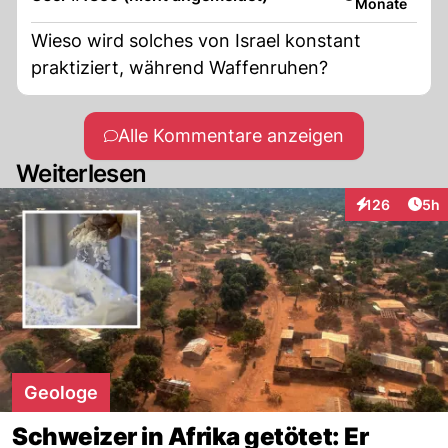
Monate
Wieso wird solches von Israel konstant
praktiziert, während Waffenruhen?
Alle Kommentare anzeigen
Weiterlesen
Arti
126
5h
Interaktionen
Geologe
Schweizer in Afrika getötet: Er