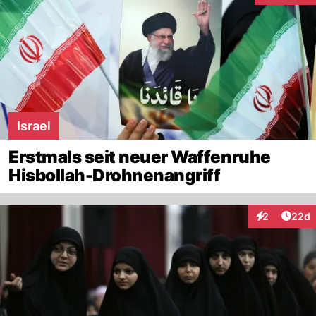
Israel
Erstmals seit neuer Waffenruhe
Hisbollah-Drohnenangriff
Artik
2
22d
Interaktionen