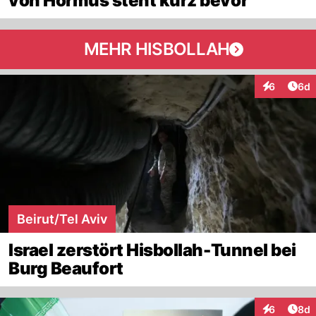
von Hormus steht kurz bevor
MEHR HISBOLLAH
Arti
6
6d
Interaktion
Beirut/Tel Aviv
Israel zerstört Hisbollah-Tunnel bei
Burg Beaufort
Arti
6
8d
Interaktion