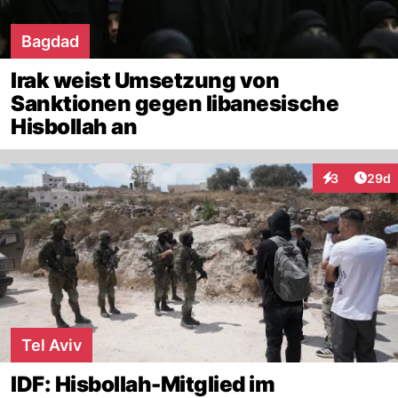
Bagdad
Irak weist Umsetzung von
Sanktionen gegen libanesische
Hisbollah an
Artik
3
29d
Interaktionen
Tel Aviv
IDF: Hisbollah-Mitglied im