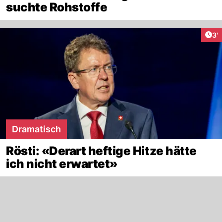
suchte Rohstoffe
Art
3'
Dramatisch
Rösti: «Derart heftige Hitze hätte
ich nicht erwartet»