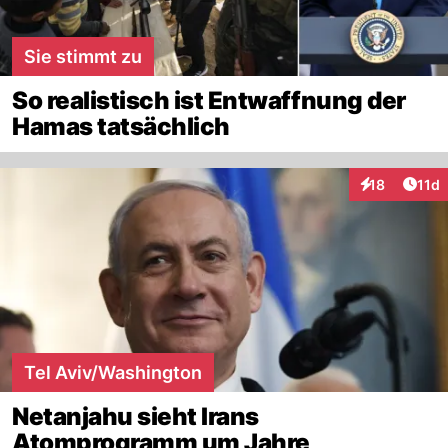
Sie stimmt zu
So realistisch ist Entwaffnung der
Hamas tatsächlich
Artik
18
11d
Interaktionen
Tel Aviv/Washington
Netanjahu sieht Irans
Atomprogramm um Jahre