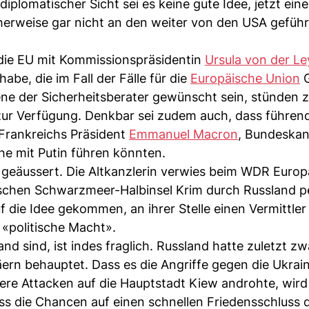
diplomatischer Sicht sei es keine gute Idee, jetzt ein
erweise gar nicht an den weiter von den USA gefüh
 die EU mit Kommissionspräsidentin
Ursula von der L
be, die im Fall der Fälle für die
Europäische Union
G
bene der Sicherheitsberater gewünscht sein, stünden 
zur Verfügung. Denkbar sei zudem auch, dass führen
Frankreichs Präsident
Emmanuel Macron
, Bundeskan
he mit Putin führen könnten.
l geäussert. Die Altkanzlerin verwies beim WDR Euro
nischen Schwarzmeer-Halbinsel Krim durch Russland p
uf die Idee gekommen, an ihrer Stelle einen Vermittler
 «politische Macht».
nd sind, ist indes fraglich. Russland hatte zuletzt zw
äern behauptet. Dass es die Angriffe gegen die Ukrai
were Attacken auf die Hauptstadt Kiew androhte, wird 
ass die Chancen auf einen schnellen Friedensschluss d