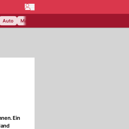
Auto
Matchcenter
Videos
Nau Plus
Lifestyle
nnen. Ein
land