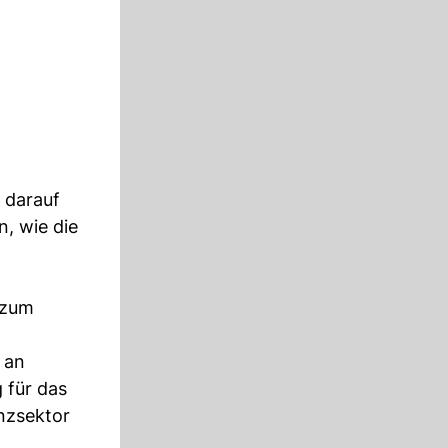
 darauf
n, wie die
zum
 an
 für das
anzsektor