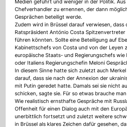
Medien geführt und weniger in der Politik. Aus 
Chefverhandler zu ernennen, der dann möglich
Gesprächen beteiligt werde.
Zudem wird in Brüssel darauf verwiesen, dass
Ratspräsident António Costa Spitzenvertreter ha
führen könnten. Sollte eine Beteiligung auf E
Kabinettschefs von Costa und von der Leyen 
europäische Staats- und Regierungschefs wie 
oder Italiens Regierungschefin Meloni Gespräc
In diesem Sinne hatte sich zuletzt auch Merke
darauf, dass sie nach der Annexion der ukrai
mit Putin geredet hatte. Damals sei sie nicht a
schicken, sagte sie. Für so etwas brauche man
Wie realistisch ernsthafte Gespräche mit Russla
Offenheit für einen Dialog auch mit den Europ
unerbittlich fortsetzt und zuletzt weitere sch
in Brüssel als klares Zeichen dafür gesehen, d