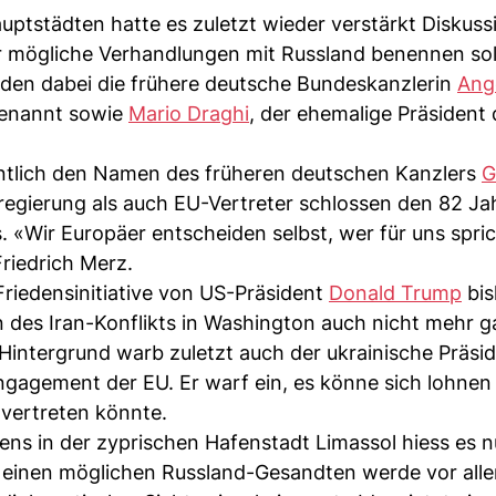
uptstädten hatte es zuletzt wieder verstärkt Diskus
r mögliche Verhandlungen mit Russland benennen soll
den dabei die frühere deutsche Bundeskanzlerin
Ang
genannt sowie
Mario Draghi
, der ehemalige Präsident 
entlich den Namen des früheren deutschen Kanzlers
G
sregierung als auch EU-Vertreter schlossen den 82 Ja
. «Wir Europäer entscheiden selbst, wer für uns spric
riedrich Merz.
Friedensinitiative von US-Präsident
Donald Trump
bis
 des Iran-Konflikts in Washington auch nicht mehr 
Hintergrund warb zuletzt auch der ukrainische Präsi
ngagement der EU. Er warf ein, es könne sich lohnen 
vertreten könnte.
ens in der zyprischen Hafenstadt Limassol hiess es 
r einen möglichen Russland-Gesandten werde vor all