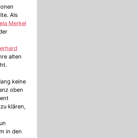
sionen
te. Als
ela Merkel
der
erhard
hre alten
ht.
lang keine
ganz oben
dent
zu klären,
nun
em in den