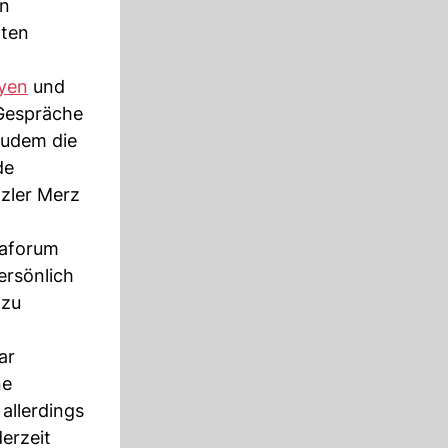
en
rten
eyen
und
espräche
zudem die
de
zler Merz
paforum
ersönlich
 zu
ar
ne
allerdings
erzeit