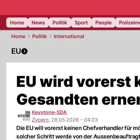
Home
News
Politik
Sport
People
Polizei
Home
Politik
International
EU
EU wird vorerst
Gesandten erne
Keystone-SDA
Zypern
,
28.05.2026 - 04:23
Die EU will vorerst keinen Chefverhandler für 
solcher Schritt werde von der Aussenbeauftrag