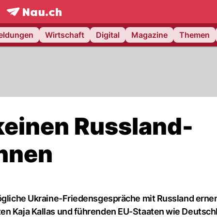
frontpage.
NAU.ch
meldungen
Wirtschaft
Digital
Magazine
Themen
 keinen Russland-
nnen
mögliche Ukraine-Friedensgespräche mit Russland erne
ten Kaja Kallas und führenden EU-Staaten wie Deutsch