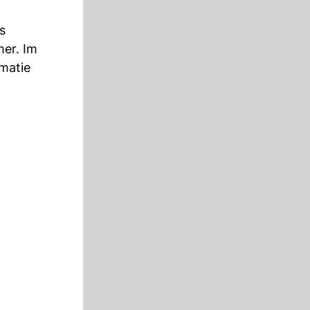
s
mer. Im
omatie