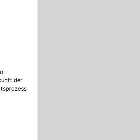
en
kunft der
ittsprozess