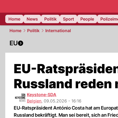
Home
News
Politik
Sport
People
Polizei
Home
Politik
International
EU
EU-Ratspräsiden
Russland reden
Keystone-SDA
Belgien
,
09.05.2026 - 16:16
EU-Ratspräsident António Costa hat am Europata
Russland bekräftigt. Man sei bereit, sich an Fr