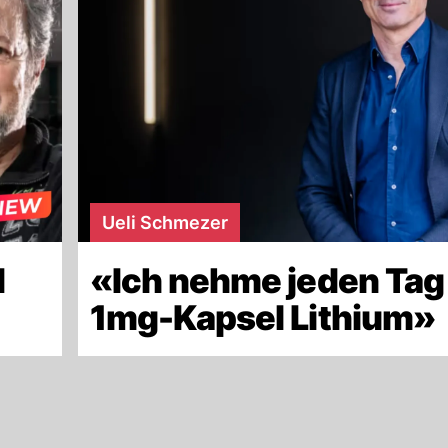
Ueli Schmezer
d
«Ich nehme jeden Tag
»
1mg-Kapsel Lithium»