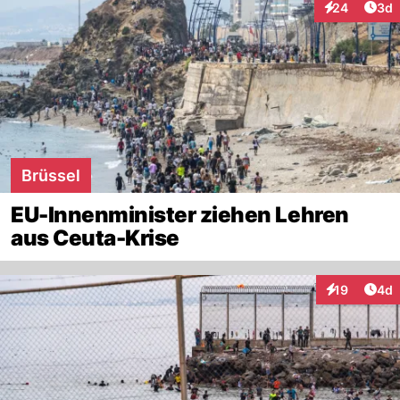
Arti
24
3d
Interaktionen
Brüssel
EU-Innenminister ziehen Lehren
aus Ceuta-Krise
Arti
19
4d
Interaktione