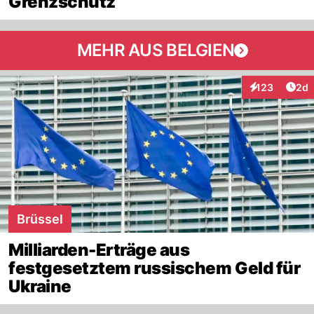
Grenzschutz
MEHR AUS BELGIEN
Arti
123
2d
Interaktionen
Brüssel
Milliarden-Erträge aus
festgesetztem russischem Geld für
Ukraine