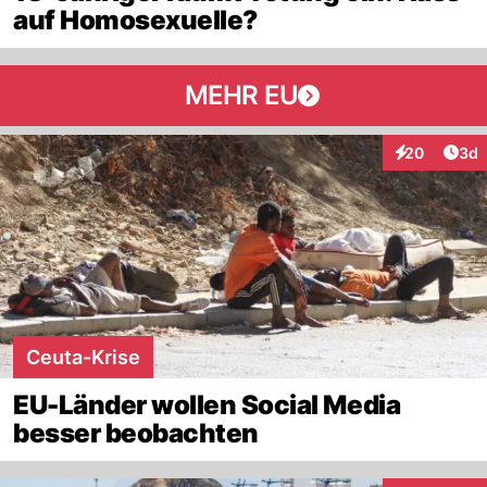
auf Homosexuelle?
MEHR EU
Arti
20
3d
Interaktionen
Ceuta-Krise
EU-Länder wollen Social Media
besser beobachten