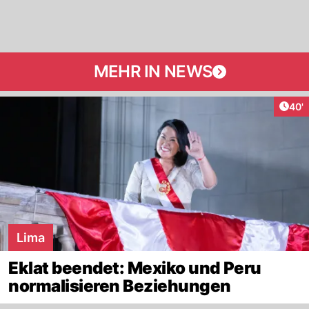
MEHR IN NEWS
Arti
40'
Lima
Eklat beendet: Mexiko und Peru
normalisieren Beziehungen