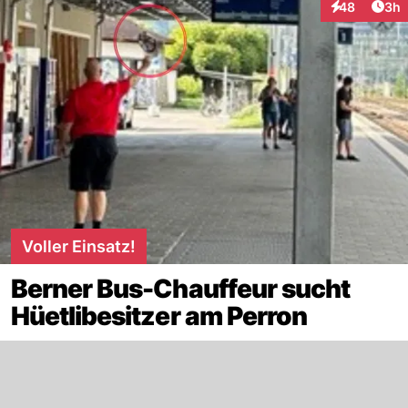
Arti
48
3h
Interaktionen
Voller Einsatz!
Berner Bus-Chauffeur sucht
Hüetlibesitzer am Perron