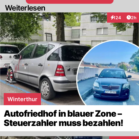
Weiterlesen
Arti
124
2h
Interaktionen
Winterthur
Autofriedhof in blauer Zone –
Steuerzahler muss bezahlen!