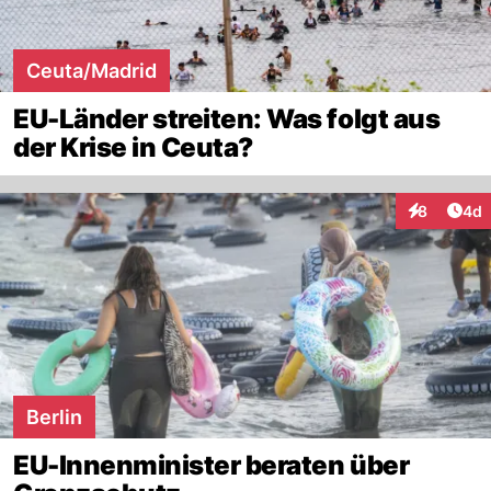
Ceuta/Madrid
EU-Länder streiten: Was folgt aus
der Krise in Ceuta?
Arti
8
4d
Interaktion
Berlin
EU-Innenminister beraten über