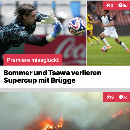
Arti
10
6d
Interaktione
Premiere missglückt
Sommer und Tsawa verlieren
Supercup mit Brügge
Art
19
7d
Interaktione