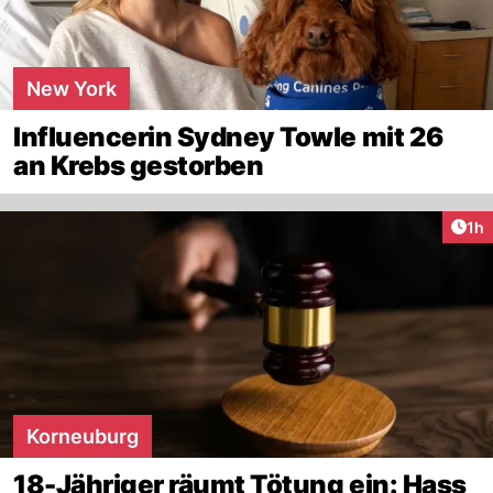
New York
Influencerin Sydney Towle mit 26
an Krebs gestorben
Art
1h
Korneuburg
18-Jähriger räumt Tötung ein: Hass