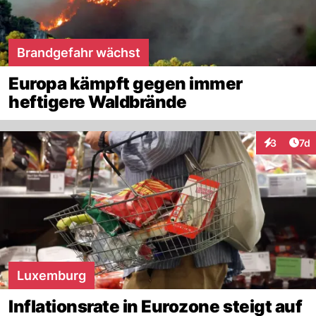
Brandgefahr wächst
Europa kämpft gegen immer
heftigere Waldbrände
Art
3
7d
Interaktion
Luxemburg
Inflationsrate in Eurozone steigt auf