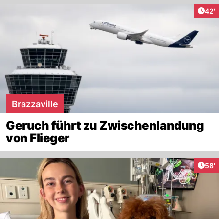
Arti
42'
Brazzaville
Geruch führt zu Zwischenlandung
von Flieger
Arti
58'