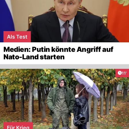
Als Test
Medien: Putin könnte Angriff auf
Nato-Land starten
Arti
11'
Für Krieg