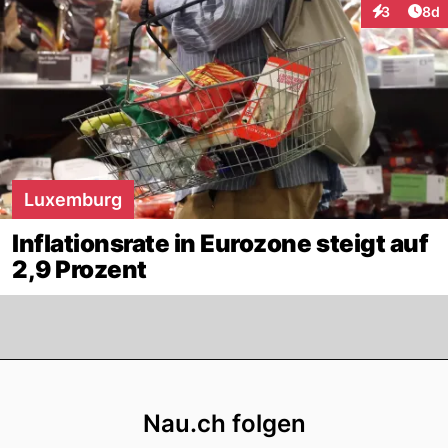
Arti
3
8d
Interaktion
Luxemburg
Inflationsrate in Eurozone steigt auf
2,9 Prozent
Footer
Nau.ch folgen