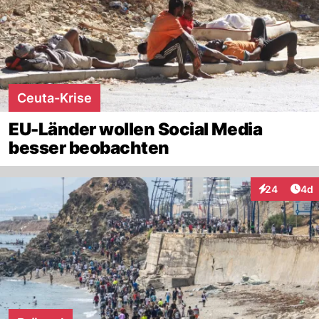
Ceuta-Krise
EU-Länder wollen Social Media
besser beobachten
Arti
24
4d
Interaktionen