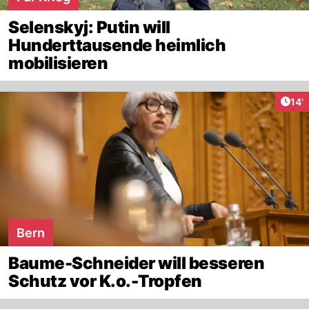
Selenskyj: Putin will
Hunderttausende heimlich
mobilisieren
Arti
14'
Bern
Baume-Schneider will besseren
Schutz vor K.o.-Tropfen