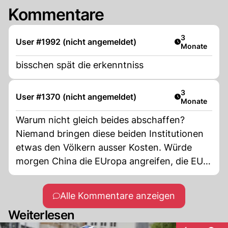
Kommentare
Artikel veröff
3
User #1992 (nicht angemeldet)
Monate
bisschen spät die erkenntniss
Artikel veröff
3
User #1370 (nicht angemeldet)
Monate
Warum nicht gleich beides abschaffen?
Niemand bringen diese beiden Institutionen
etwas den Völkern ausser Kosten. Würde
morgen China die EUropa angreifen, die EU
hätte keine Chance und ohne die USA hinter
der Nato auch nicht, sind wir wenigstens für
Alle Kommentare anzeigen
einmal ehrlich zu uns selbst.
Weiterlesen