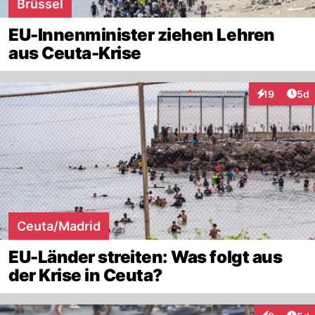
Brüssel
EU-Innenminister ziehen Lehren
aus Ceuta-Krise
Arti
19
5d
Interaktione
Ceuta/Madrid
EU-Länder streiten: Was folgt aus
der Krise in Ceuta?