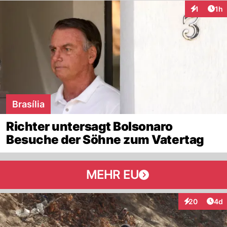
Art
1
1h
Interaktion
Brasília
Richter untersagt Bolsonaro
Besuche der Söhne zum Vatertag
MEHR EU
Arti
20
4d
Interaktionen