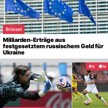
Brüssel
Milliarden-Erträge aus
festgesetztem russischem Geld für
Ukraine
Art
10
7d
Interaktione