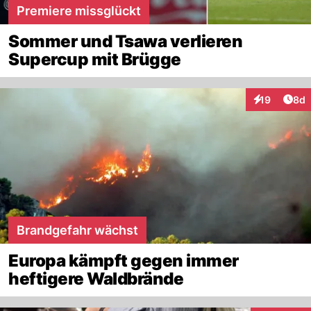
Premiere missglückt
Sommer und Tsawa verlieren
Supercup mit Brügge
Arti
19
8d
Interaktione
Brandgefahr wächst
Europa kämpft gegen immer
heftigere Waldbrände