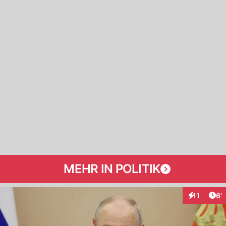
MEHR IN POLITIK
Art
11
6'
Interaktion