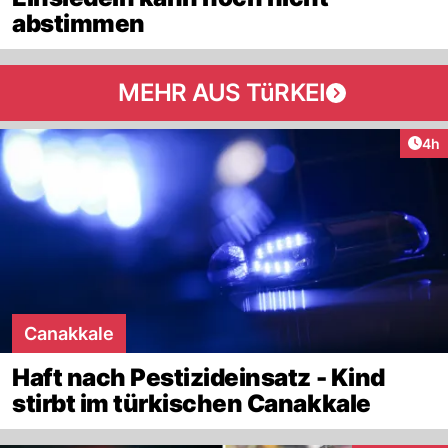
abstimmen
MEHR AUS TüRKEI
Arti
4h
Canakkale
Haft nach Pestizideinsatz - Kind
stirbt im türkischen Canakkale