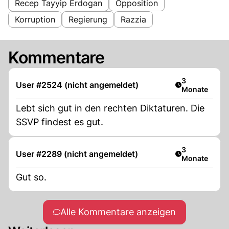
Recep Tayyip Erdogan
Opposition
Korruption
Regierung
Razzia
Kommentare
Artikel veröff
3
User #2524 (nicht angemeldet)
Monate
Lebt sich gut in den rechten Diktaturen. Die
SSVP findest es gut.
Artikel veröff
3
User #2289 (nicht angemeldet)
Monate
Gut so.
Alle Kommentare anzeigen