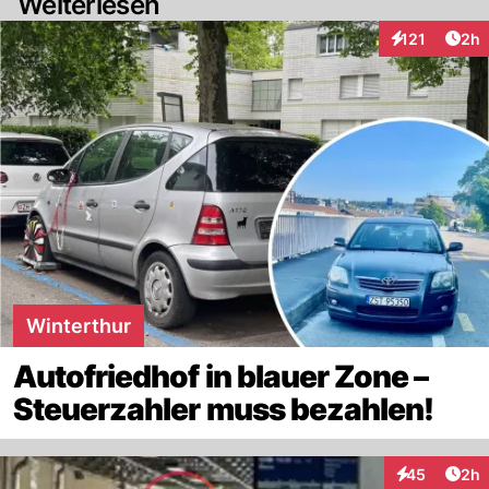
Weiterlesen
Arti
121
2h
Interaktionen
Winterthur
Autofriedhof in blauer Zone –
Steuerzahler muss bezahlen!
Arti
45
2h
Interaktionen