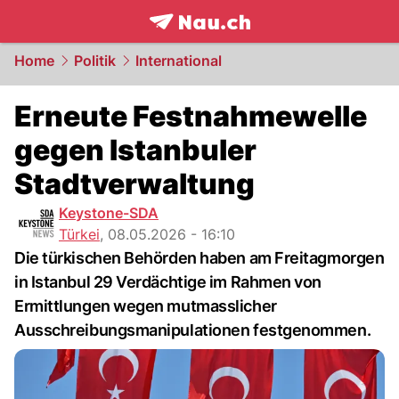
frontpage.
NAU.ch
Home
Politik
International
Erneute Festnahmewelle
gegen Istanbuler
Stadtverwaltung
Keystone-SDA
Türkei
,
08.05.2026 - 16:10
Die türkischen Behörden haben am Freitagmorgen
in Istanbul 29 Verdächtige im Rahmen von
Ermittlungen wegen mutmasslicher
Ausschreibungsmanipulationen festgenommen.