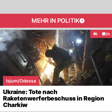
MEHR IN POLITIK
Arti
8
2h
Interaktion
Isjum/Odessa
Ukraine: Tote nach
Raketenwerferbeschuss in Region
Charkiw