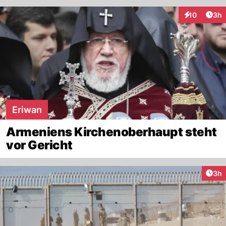
Arti
10
3h
Interaktione
Eriwan
Armeniens Kirchenoberhaupt steht
vor Gericht
Arti
3h