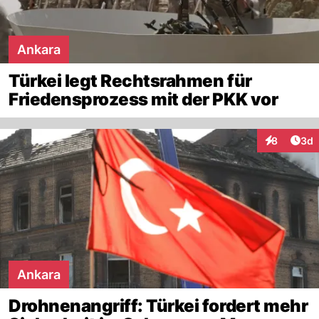
Ankara
Türkei legt Rechtsrahmen für
Friedensprozess mit der PKK vor
Arti
8
3d
Interaktion
Ankara
Drohnenangriff: Türkei fordert mehr