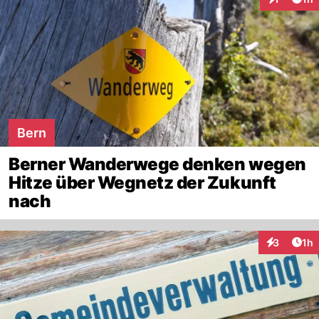
Interaktion
Bern
Berner Wanderwege denken wegen
Hitze über Wegnetz der Zukunft
nach
Art
3
1h
Interaktion