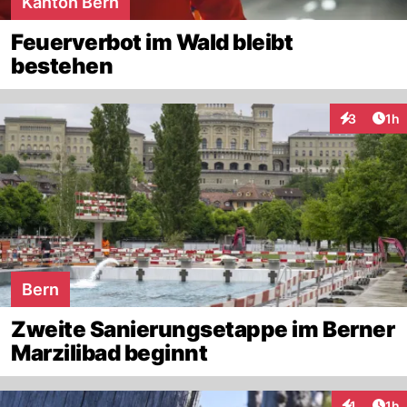
Kanton Bern
Feuerverbot im Wald bleibt
bestehen
Art
3
1h
Interaktion
Bern
Zweite Sanierungsetappe im Berner
Marzilibad beginnt
Art
1
1h