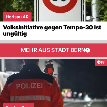
Herisau AR
Volksinitiative gegen Tempo-30 ist
ungültig
MEHR AUS STADT BERN
Arti
18'