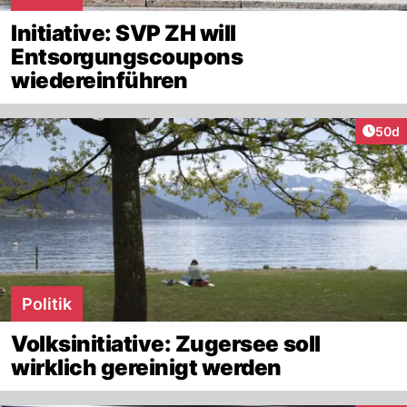
Initiative: SVP ZH will
Entsorgungscoupons
wiedereinführen
Artik
50d
Politik
Volksinitiative: Zugersee soll
wirklich gereinigt werden