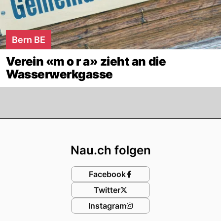
Bern BE
Verein «m o r a» zieht an die
Wasserwerkgasse
Footer
Nau.ch folgen
Facebook
Twitter
Instagram