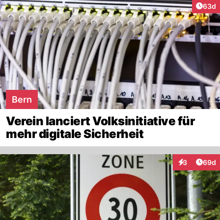
Artik
63d
Bern
Verein lanciert Volksinitiative für
mehr digitale Sicherheit
Artik
3
69d
Interaktionen