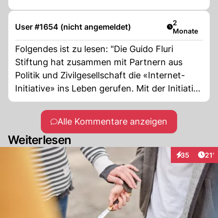
Artikel veröff
2
User #1654 (nicht angemeldet)
Monate
Folgendes ist zu lesen: "Die Guido Fluri
Stiftung hat zusammen mit Partnern aus
Politik und Zivilgesellschaft die «Internet-
Initiative» ins Leben gerufen. Mit der Initiative
soll die Verbreitung von pädokriminellem
Material, von sexueller und anderer Gewalt
Alle Kommentare anzeigen
konsequent bekämpft, die Bevölkerung vor
Weiterlesen
Cyberkriminalität geschützt und den Risiken
von Desinformationskampagnen mit
Arti
35
21'
Interaktionen
gezielten Maßnahmen entgegengetreten
werden." Was mich hier stutzig macht ist die
Aussage: "Desinformationskampagnen mit
gezielten Maßnahmen entgegengetreten".