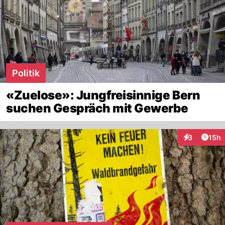
Politik
«Zuelose»: Jungfreisinnige Bern
suchen Gespräch mit Gewerbe
Artik
3
15h
Interaktione