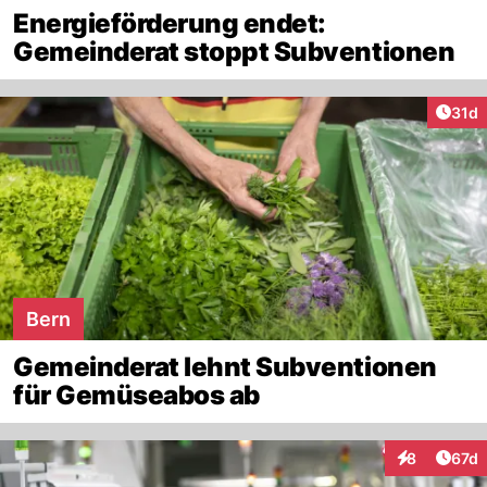
Energieförderung endet:
Gemeinderat stoppt Subventionen
Artik
31d
Bern
Gemeinderat lehnt Subventionen
für Gemüseabos ab
Artik
8
67d
Interaktione