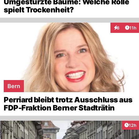
Umgestürzte Bäume: Welche Rolle
spielt Trockenheit?
Artik
8
11h
Interaktione
Bern
Perriard bleibt trotz Ausschluss aus
FDP-Fraktion Berner Stadträtin
Artik
12h