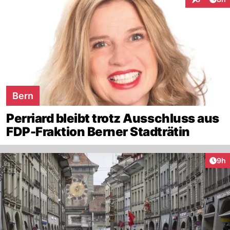
Interaktion
Bern
Perriard bleibt trotz Ausschluss aus
FDP-Fraktion Berner Stadträtin
Arti
9h