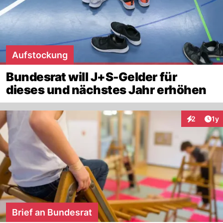
Aufstockung
Bundesrat will J+S-Gelder für
dieses und nächstes Jahr erhöhen
Art
2
1y
Interaktion
Brief an Bundesrat