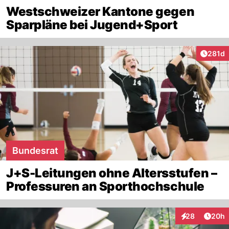
Westschweizer Kantone gegen
Sparpläne bei Jugend+Sport
Artike
281d
Bundesrat
J+S-Leitungen ohne Altersstufen –
Professuren an Sporthochschule
Artik
28
20h
Interaktionen