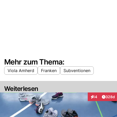
Mehr zum Thema:
Viola Amherd
Franken
Subventionen
Weiterlesen
Artikel
14
328d
Interaktionen