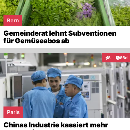
Bern
Gemeinderat lehnt Subventionen
für Gemüseabos ab
Artik
8
66d
Interaktionen
Paris
Chinas Industrie kassiert mehr