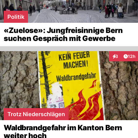
Politik
«Zuelose»: Jungfreisinnige Bern
suchen Gespräch mit Gewerbe
Artik
3
12h
Interaktione
Trotz Niederschlägen
Waldbrandgefahr im Kanton Bern
weiter hoch