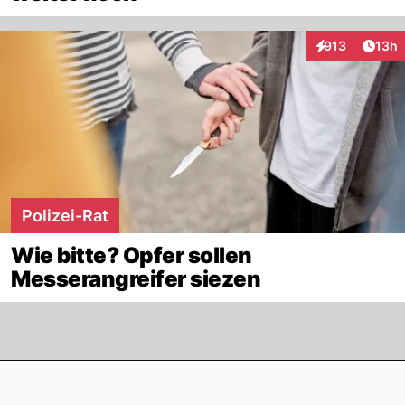
Artik
913
13h
Interaktionen
Polizei-Rat
Wie bitte? Opfer sollen
Messerangreifer siezen
Footer