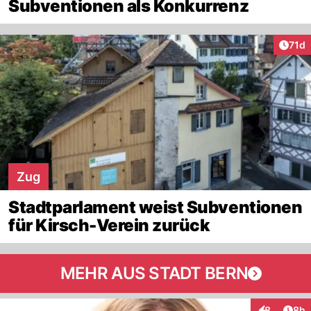
Subventionen als Konkurrenz
Artik
71d
Zug
Stadtparlament weist Subventionen
für Kirsch-Verein zurück
MEHR AUS STADT BERN
Arti
8
8h