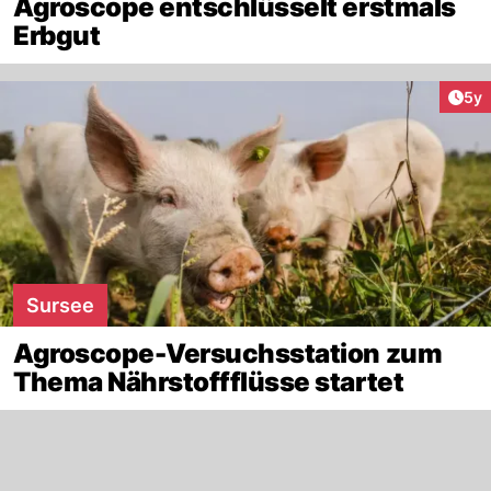
Agroscope entschlüsselt erstmals
Erbgut
Arti
5y
Sursee
Agroscope-Versuchsstation zum
Thema Nährstoffflüsse startet