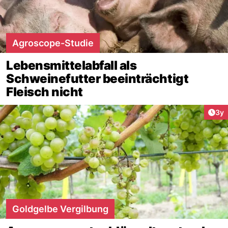
Agroscope-Studie
Lebensmittelabfall als
Schweinefutter beeinträchtigt
Fleisch nicht
Arti
3y
Goldgelbe Vergilbung