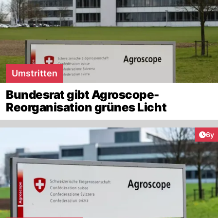
Umstritten
Bundesrat gibt Agroscope-
Reorganisation grünes Licht
Arti
6y