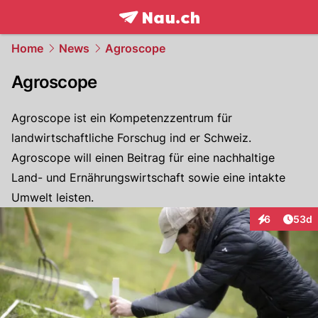
frontpage.
NAU.ch
Home
News
Agroscope
Agroscope
Agroscope ist ein Kompetenzzentrum für
landwirtschaftliche Forschug ind er Schweiz.
Agroscope will einen Beitrag für eine nachhaltige
Land- und Ernährungswirtschaft sowie eine intakte
Umwelt leisten.
Artik
6
53d
Interaktionen