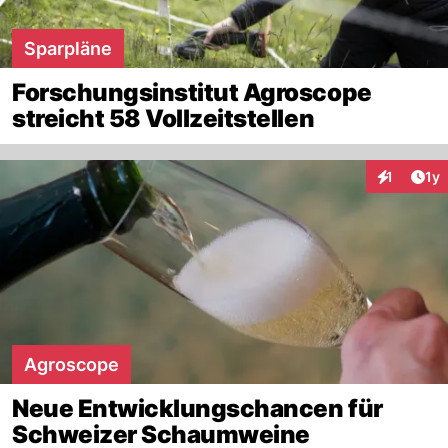
Sparpläne
Forschungsinstitut Agroscope
streicht 58 Vollzeitstellen
Art
1
1y
Interaktion
Agroscope
Neue Entwicklungschancen für
Schweizer Schaumweine