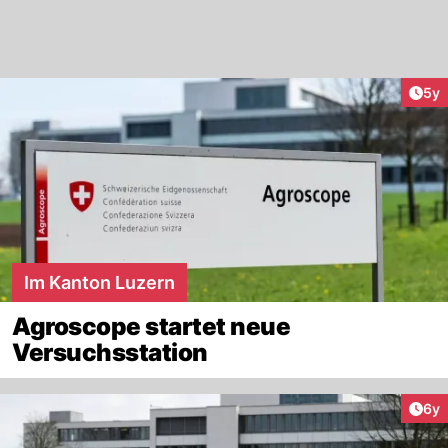
Arti
5y
Im Kanton Luzern
Agroscope startet neue
Versuchsstation
Arti
6y