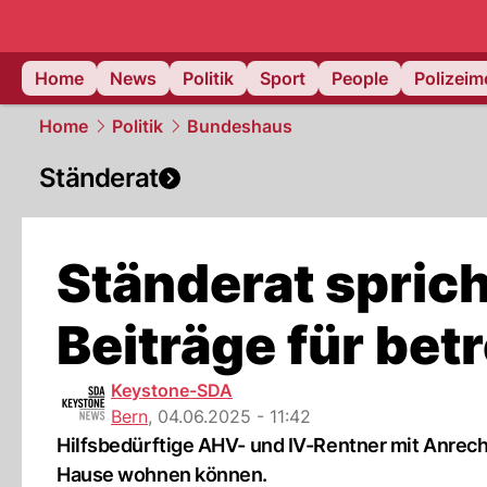
Home
News
Politik
Sport
People
Polizei
Home
Politik
Bundeshaus
Ständerat
Ständerat sprich
Beiträge für be
Keystone-SDA
Bern
,
04.06.2025 - 11:42
Hilfsbedürftige AHV- und IV-Rentner mit Anrec
Hause wohnen können.