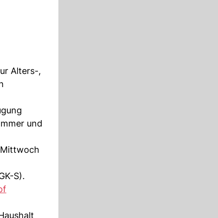
r Alters-,
n
ügung
Kammer und
Mittwoch
GK-S).
of
 Haushalt