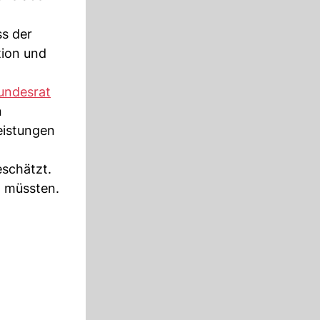
ss der
tion und
undesrat
n
eistungen
schätzt.
m müssten.