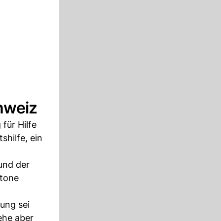
chweiz
für Hilfe
hilfe, ein
und der
ntone
tung sei
ehe aber