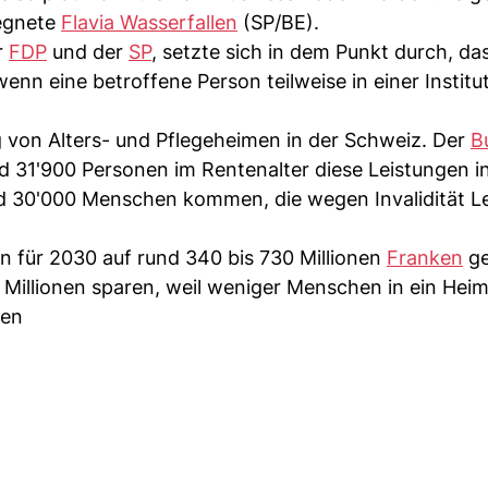
gegnete
Flavia Wasserfallen
(SP/BE).
r
FDP
und der
SP
, setzte sich in dem Punkt durch, da
enn eine betroffene Person teilweise in einer Institu
g von Alters- und Pflegeheimen in der Schweiz. Der
B
nd 31'900 Personen im Rentenalter diese Leistungen i
d 30'000 Menschen kommen, die wegen Invalidität L
n für 2030 auf rund 340 bis 730 Millionen
Franken
ge
illionen sparen, weil weniger Menschen in ein Hei
ten