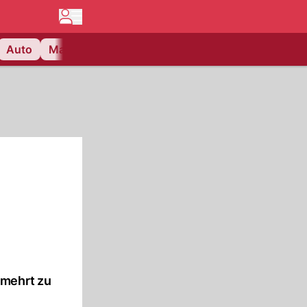
Auto
Matchcenter
Videos
Nau Plus
Lifestyle
rmehrt zu