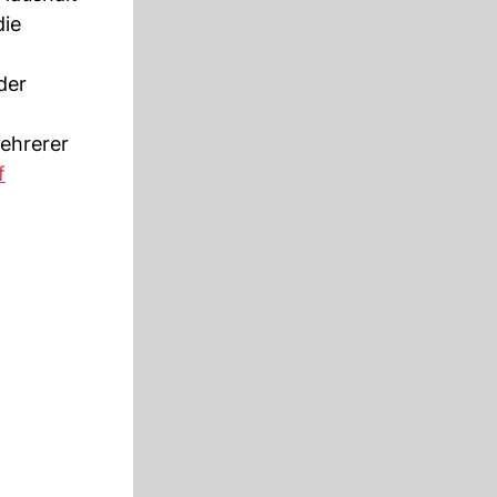
die
der
mehrerer
f