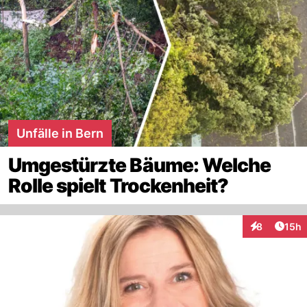
Unfälle in Bern
Umgestürzte Bäume: Welche
Rolle spielt Trockenheit?
Artik
8
15h
Interaktione