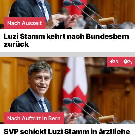
Nach Auszeit
Luzi Stamm kehrt nach Bundesbern
zurück
Art
33
7y
Interaktione
Nach Auftritt in Bern
SVP schickt Luzi Stamm in ärztliche