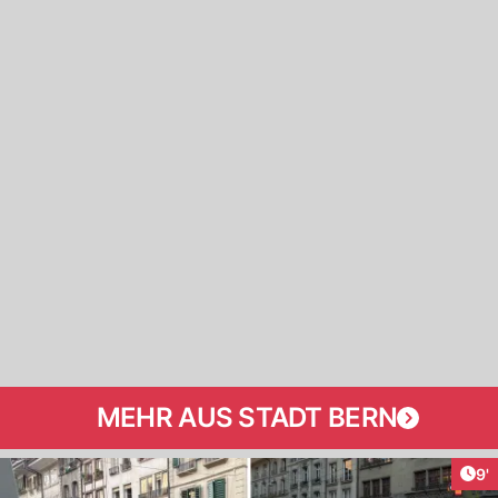
MEHR AUS STADT BERN
Art
9'