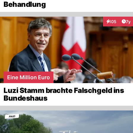
Behandlung
Art
105
7y
Interaktionen
Eine Million Euro
Luzi Stamm brachte Falschgeld ins
Bundeshaus