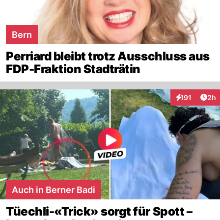
Bern
Perriard bleibt trotz Ausschluss aus
FDP-Fraktion Stadträtin
Arti
191
2h
Interaktionen
Auch in Berner Badi
Tüechli-«Trick» sorgt für Spott –