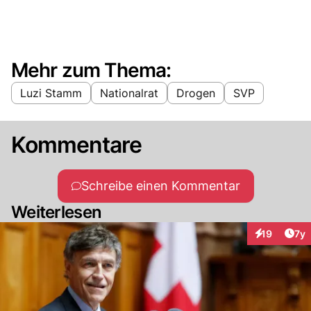
Mehr zum Thema:
Luzi Stamm
Nationalrat
Drogen
SVP
Kommentare
Schreibe einen Kommentar
Weiterlesen
Art
19
7y
Interaktione