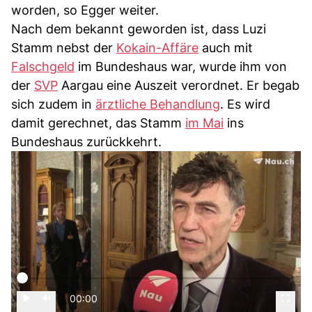
worden, so Egger weiter.
Nach dem bekannt geworden ist, dass Luzi
Stamm nebst der
Kokain-Affäre
auch mit
Falschgeld
im Bundeshaus war, wurde ihm von
der
SVP
Aargau eine Auszeit verordnet. Er begab
sich zudem in
ärztliche Behandlung
. Es wird
damit gerechnet, das Stamm
im Mai
ins
Bundeshaus zurückkehrt.
00:00