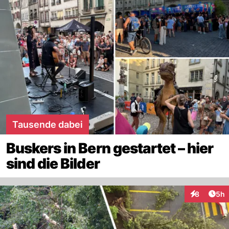
Tausende dabei
Buskers in Bern gestartet – hier
sind die Bilder
Arti
8
5h
Interaktion