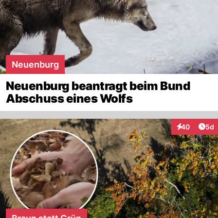
Neuenburg
Neuenburg beantragt beim Bund
Abschuss eines Wolfs
Arti
40
5d
Interaktionen