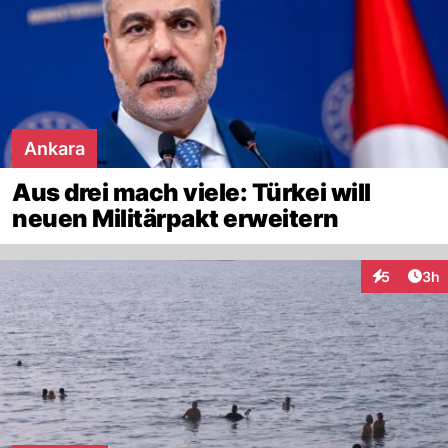
Ankara
Aus drei mach viele: Türkei will
neuen Militärpakt erweitern
Arti
5
3h
Interaktion