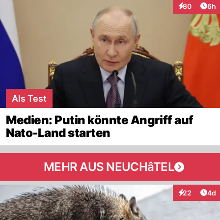
Arti
80
6h
Interaktionen
Als Test
Medien: Putin könnte Angriff auf
Nato-Land starten
MEHR AUS NEUCHâTEL
Arti
22
4d
Interaktionen