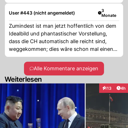
Artikel veröff
3
User #443 (nicht angemeldet)
Monate
Zumindest ist man jetzt hoffentlich von dem
Idealbild und phantastischer Vorstellung,
dass die CH automatisch alle reicht sind,
weggekommen; dies wäre schon mal einen
Schritt in die richtige Richtung, v.a wenn man
an den kürzlich erschienen Artikel, wo es
Alle Kommentare anzeigen
hiess, dass Rentner reich sind, denkt!
Weiterlesen
Arti
113
4h
Interaktionen