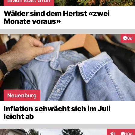
Braun statt Grün
Wälder sind dem Herbst «zwei
Monate voraus»
Arti
6d
Neuenburg
Inflation schwächt sich im Juli
leicht ab
Artik
3
10d