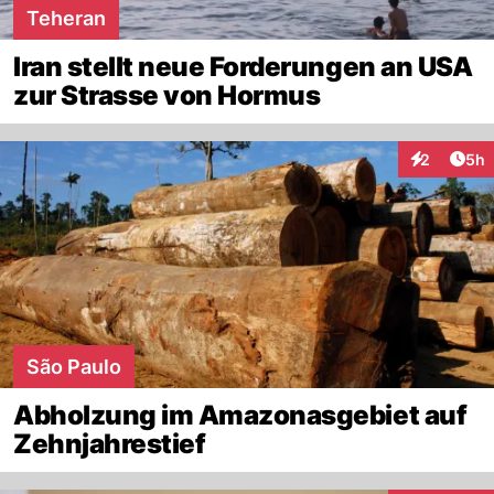
Teheran
Iran stellt neue Forderungen an USA
zur Strasse von Hormus
Arti
2
5h
Interaktion
São Paulo
Abholzung im Amazonasgebiet auf
Zehnjahrestief