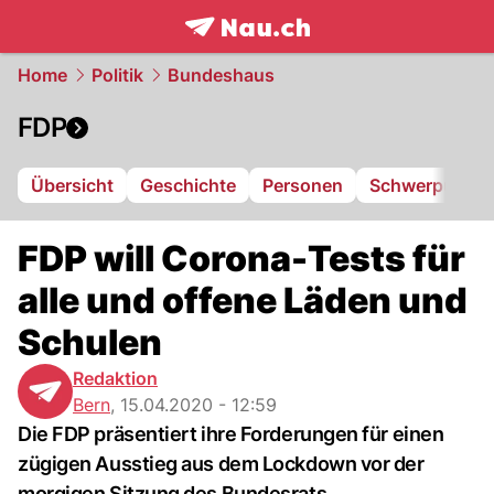
frontpage.
NAU.ch
Home
Politik
Bundeshaus
FDP
Übersicht
Geschichte
Personen
Schwerpunkte
FDP will Corona-Tests für
alle und offene Läden und
Schulen
Redaktion
Bern
,
15.04.2020 - 12:59
Die FDP präsentiert ihre Forderungen für einen
zügigen Ausstieg aus dem Lockdown vor der
morgigen Sitzung des Bundesrats.