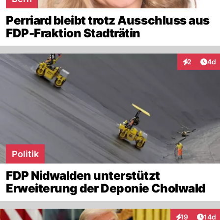
Perriard bleibt trotz Ausschluss aus
FDP-Fraktion Stadträtin
Arti
2
4d
Interaktion
Politik
FDP Nidwalden unterstützt
Erweiterung der Deponie Cholwald
Artik
19
14d