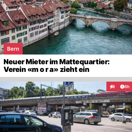
Bern
Neuer Mieter im Mattequartier:
Verein «m o r a» zieht ein
Arti
8
6h
Interaktion