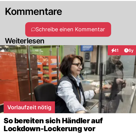
Kommentare
Schreibe einen Kommentar
Weiterlesen
Arti
41
6y
Interaktione
Vorlaufzeit nötig
So bereiten sich Händler auf
Lockdown-Lockerung vor