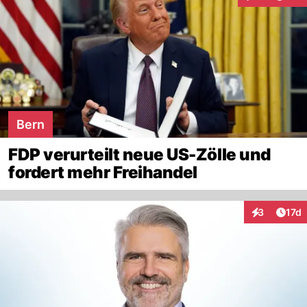
Interaktionen
Bern
FDP verurteilt neue US-Zölle und
fordert mehr Freihandel
Artik
3
17d
Interaktione