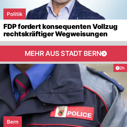
Politik
FDP fordert konsequenten Vollzug
rechtskräftiger Wegweisungen
MEHR AUS STADT BERN
Arti
2h
Bern