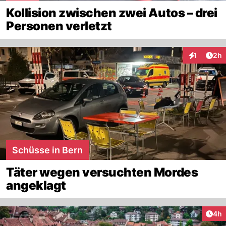
Kollision zwischen zwei Autos – drei
Personen verletzt
Arti
1
2h
Interaktion
Schüsse in Bern
Täter wegen versuchten Mordes
angeklagt
Arti
4h