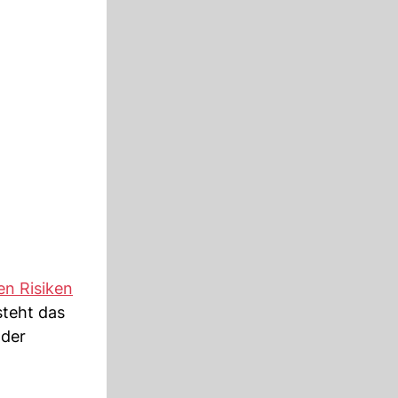
en Risiken
 steht das
 der