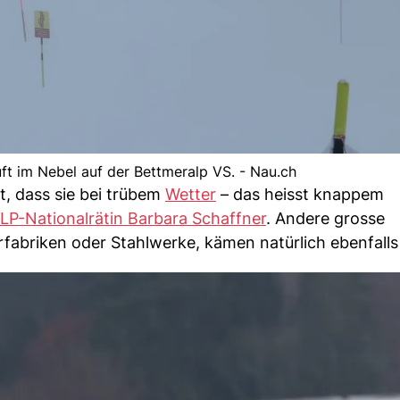
äuft im Nebel auf der Bettmeralp VS. - Nau.ch
ht, dass sie bei trübem
Wetter
– das heisst knappem
LP-Nationalrätin Barbara Schaffner
. Andere grosse
fabriken oder Stahlwerke, kämen natürlich ebenfalls 