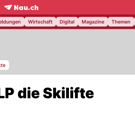
frontpage.
NAU.ch
meldungen
Wirtschaft
Digital
Magazine
Themen
te
P die Skilifte