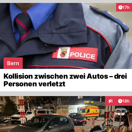
Artik
17h
Bern
Kollision zwischen zwei Autos – drei
Personen verletzt
Artik
1
18h
Interaktione