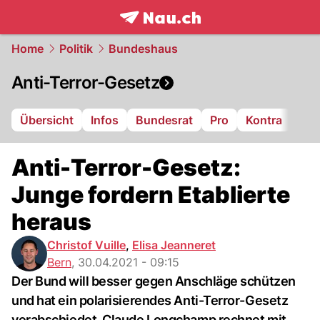
frontpage.
NAU.ch
Home
Politik
Bundeshaus
Anti-Terror-Gesetz
Übersicht
Infos
Bundesrat
Pro
Kontra
Anti-Terror-Gesetz:
Junge fordern Etablierte
heraus
Christof Vuille
,
Elisa Jeanneret
Bern
,
30.04.2021 - 09:15
Der Bund will besser gegen Anschläge schützen
und hat ein polarisierendes Anti-Terror-Gesetz
verabschiedet. Claude Longchamp rechnet mit