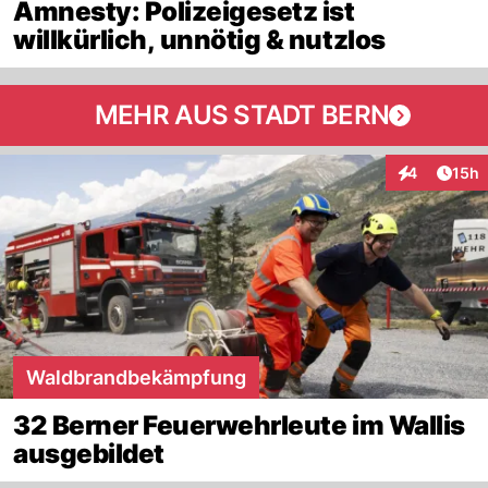
Amnesty: Polizeigesetz ist
willkürlich, unnötig & nutzlos
MEHR AUS STADT BERN
Artik
4
15h
Interaktione
Waldbrandbekämpfung
32 Berner Feuerwehrleute im Wallis
ausgebildet