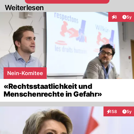
Weiterlesen
Arti
8
5y
Interaktion
Nein-Komitee
«Rechtsstaatlichkeit und
Menschenrechte in Gefahr»
Arti
158
5y
Interaktionen