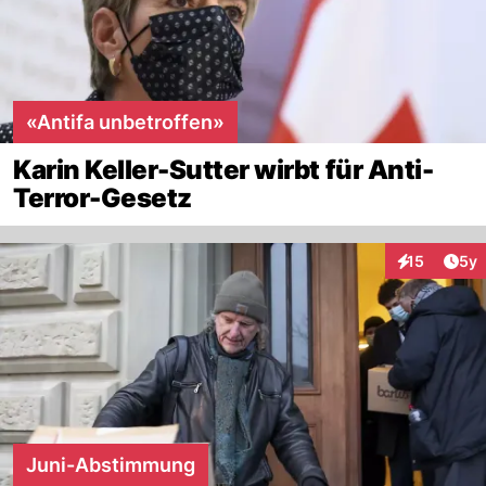
«Antifa unbetroffen»
Karin Keller-Sutter wirbt für Anti-
Terror-Gesetz
Arti
15
5y
Interaktione
Juni-Abstimmung