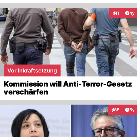
Arti
11
4y
Interaktione
Vor Inkraftsetzung
Kommission will Anti-Terror-Gesetz
verschärfen
Arti
85
5y
Interaktionen