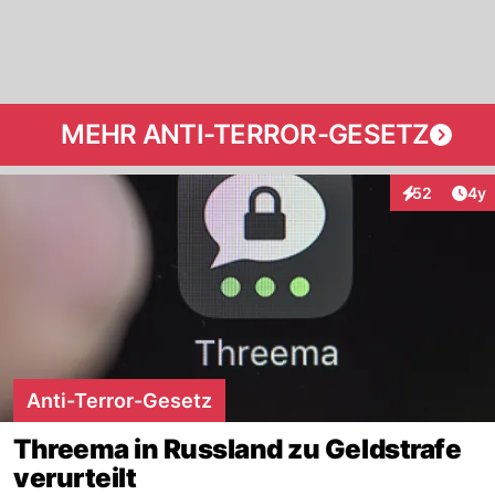
MEHR ANTI-TERROR-GESETZ
Arti
52
4y
Interaktionen
Anti-Terror-Gesetz
Threema in Russland zu Geldstrafe
verurteilt