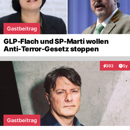
Gastbeitrag
GLP-Flach und SP-Marti wollen
Anti-Terror-Gesetz stoppen
Arti
393
5y
Interaktionen
Gastbeitrag