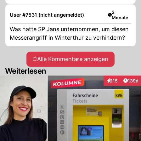
Artikel veröff
2
User #7531 (nicht angemeldet)
Monate
Was hatte SP Jans unternommen, um diesen
Messerangriff in Winterthur zu verhindern?
Alle Kommentare anzeigen
Weiterlesen
Artike
215
139d
Interaktionen