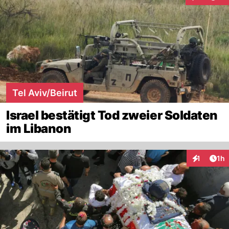
Interaktion
Tel Aviv/Beirut
Israel bestätigt Tod zweier Soldaten
im Libanon
Art
1
1h
Interaktion