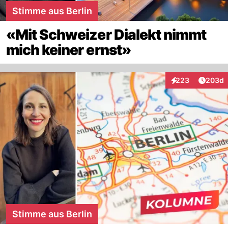
Stimme aus Berlin
«Mit Schweizer Dialekt nimmt
mich keiner ernst»
Artikel
223
203d
Interaktionen
Stimme aus Berlin