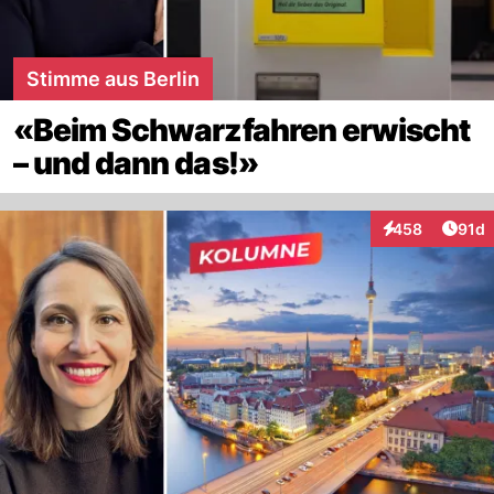
Stimme aus Berlin
«Beim Schwarzfahren erwischt
– und dann das!»
Artik
458
91d
Interaktionen