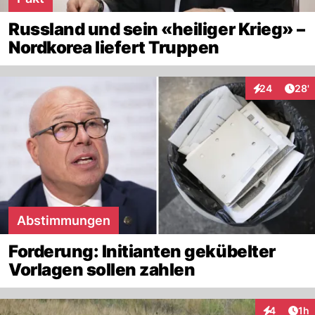
Russland und sein «heiliger Krieg» –
Nordkorea liefert Truppen
Arti
24
28'
Interaktionen
Abstimmungen
Forderung: Initianten gekübelter
Vorlagen sollen zahlen
Art
4
1h