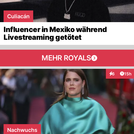
Culiacán
Influencer in Mexiko während
Livestreaming getötet
MEHR ROYALS
Artik
6
15h
Interaktione
Nachwuchs