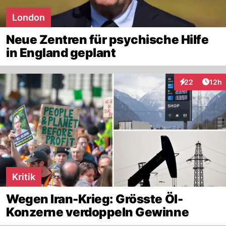
London
Neue Zentren für psychische Hilfe
in England geplant
Artik
22
12h
Interaktionen
Kritik
Wegen Iran-Krieg: Grösste Öl-
Konzerne verdoppeln Gewinne