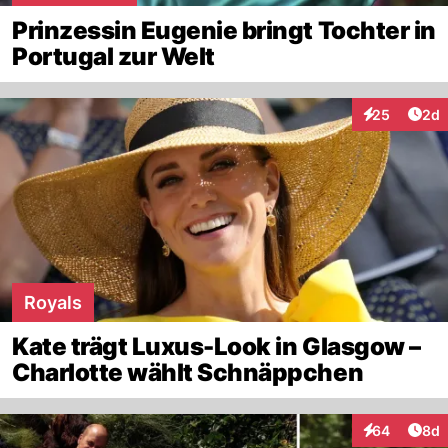
Prinzessin Eugenie bringt Tochter in
Portugal zur Welt
Arti
25
2d
Interaktionen
Royals
Kate trägt Luxus-Look in Glasgow –
Charlotte wählt Schnäppchen
Arti
64
8d
Interaktionen