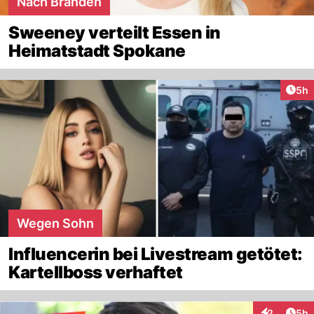
Nach Bränden
Sweeney verteilt Essen in
Heimatstadt Spokane
Arti
5h
Wegen Sohn
Influencerin bei Livestream getötet:
Kartellboss verhaftet
Arti
2
5h