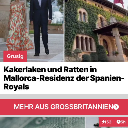
Grusig
Kakerlaken und Ratten in
Mallorca-Residenz der Spanien-
Royals
MEHR AUS GROSSBRITANNIEN
Arti
153
5h
Interaktionen