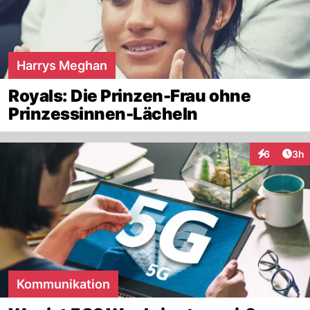
Harrys Meghan
Royals: Die Prinzen-Frau ohne
Prinzessinnen-Lächeln
Arti
6
3h
Interaktion
Kommunikation