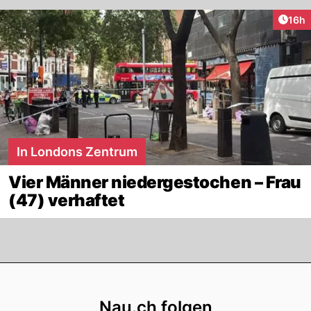
Artik
16h
In Londons Zentrum
Vier Männer niedergestochen – Frau
(47) verhaftet
Footer
Nau.ch folgen