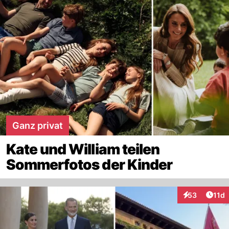
Ganz privat
Kate und William teilen
Sommerfotos der Kinder
Artik
53
11d
Interaktionen