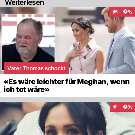
Weiterlesen
Arti
5
8y
Interaktion
Vater Thomas schockt
«Es wäre leichter für Meghan, wenn
ich tot wäre»
Arti
1
8y
Interaktion