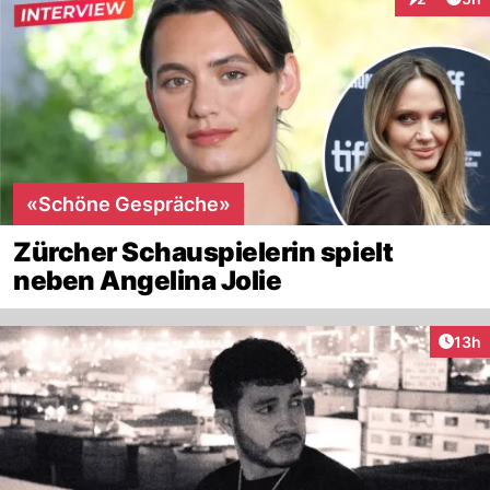
Interaktion
«Schöne Gespräche»
Zürcher Schauspielerin spielt
neben Angelina Jolie
Artik
13h