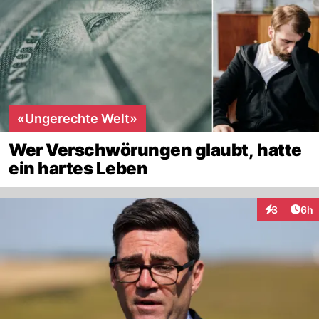
«Ungerechte Welt»
Wer Verschwörungen glaubt, hatte
ein hartes Leben
Arti
3
6h
Interaktion