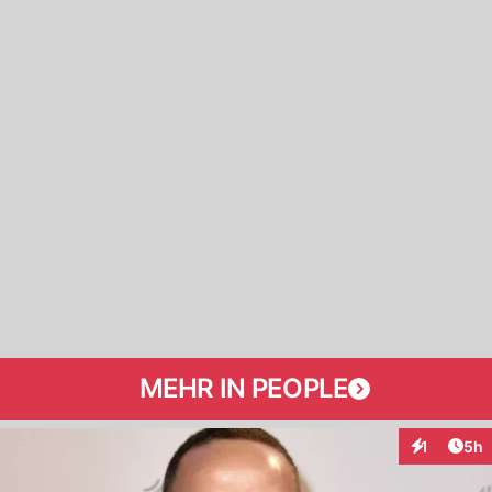
MEHR IN PEOPLE
Arti
1
5h
Interaktion