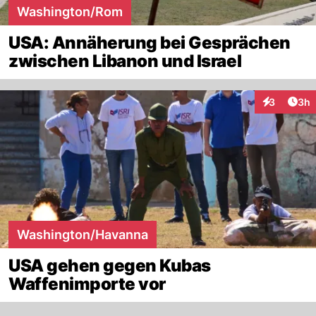
Washington/Rom
USA: Annäherung bei Gesprächen
zwischen Libanon und Israel
Arti
3
3h
Interaktion
Washington/Havanna
USA gehen gegen Kubas
Waffenimporte vor