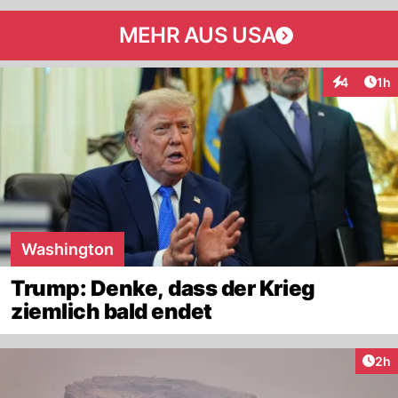
MEHR AUS USA
Art
4
1h
Interaktion
Washington
Trump: Denke, dass der Krieg
ziemlich bald endet
Arti
2h