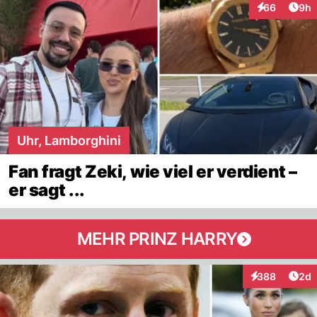
Arti
66
9h
Interaktionen
Uhr, Lamborghini
Fan fragt Zeki, wie viel er verdient –
er sagt ...
MEHR PRINZ HARRY
Arti
388
2d
Interaktionen