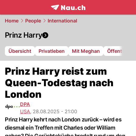
frontpage.
NAU.ch
Home
People
International
Prinz Harry
Übersicht
Privatleben
Mit Meghan
Öffentliche 
Prinz Harry reist zum
Queen-Todestag nach
London
DPA
USA
,
28.08.2025 - 21:00
Prinz Harry kehrt nach London zurück – wird es
diesmal ein Treffen mit Charles oder William
geben? Die Gerüchteküche brodelt rund um den