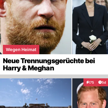
Wegen Heimat
Neue Trennungsgerüchte bei
Harry & Meghan
Arti
175
5d
Interaktionen