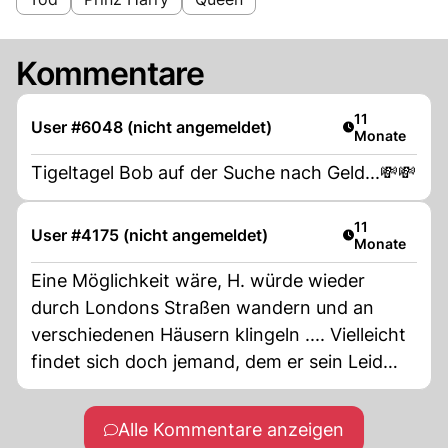
Kommentare
Artikel veröffe
11
User #6048 (nicht angemeldet)
Monate
Tigeltagel Bob auf der Suche nach Geld...💸💸
Artikel veröffe
11
User #4175 (nicht angemeldet)
Monate
Eine Möglichkeit wäre, H. würde wieder
durch Londons Straßen wandern und an
verschiedenen Häusern klingeln .... Vielleicht
findet sich doch jemand, dem er sein Leid
klagen kann; wenn nicht seinem Vater....
Alle Kommentare anzeigen