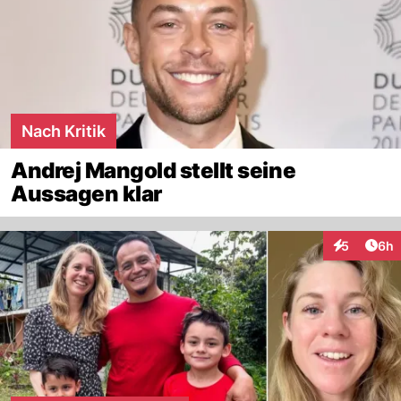
Nach Kritik
Andrej Mangold stellt seine
Aussagen klar
Arti
5
6h
Interaktion