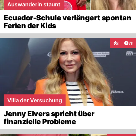
Auswanderin staunt
Ecuador-Schule verlängert spontan
Ferien der Kids
Arti
3
7h
Interaktion
Villa der Versuchung
Jenny Elvers spricht über
finanzielle Probleme