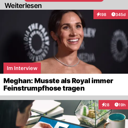
Weiterlesen
Artikel
198
345d
Interaktionen
Im Interview
Meghan: Musste als Royal immer
Feinstrumpfhose tragen
Artik
28
19h
Interaktionen