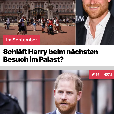
Im September
Schläft Harry beim nächsten
Besuch im Palast?
Art
116
7d
Interaktionen