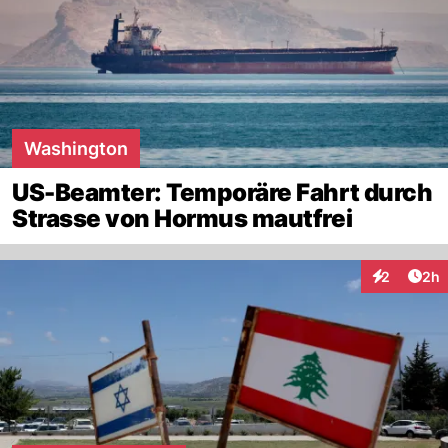
Washington
US-Beamter: Temporäre Fahrt durch
Strasse von Hormus mautfrei
Arti
2
2h
Interaktion