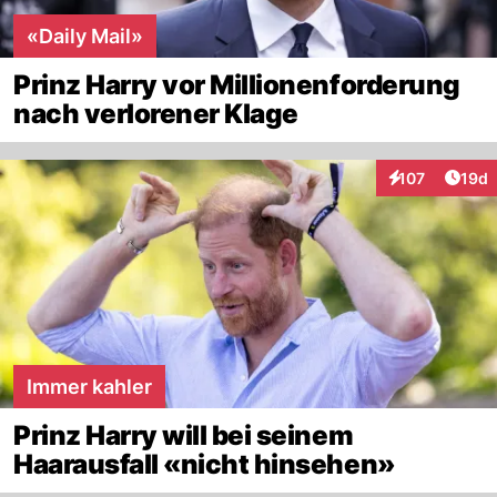
«Daily Mail»
Prinz Harry vor Millionenforderung
nach verlorener Klage
Artik
107
19d
Interaktionen
Immer kahler
Prinz Harry will bei seinem
Haarausfall «nicht hinsehen»