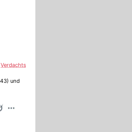
n
Verdachts
43) und