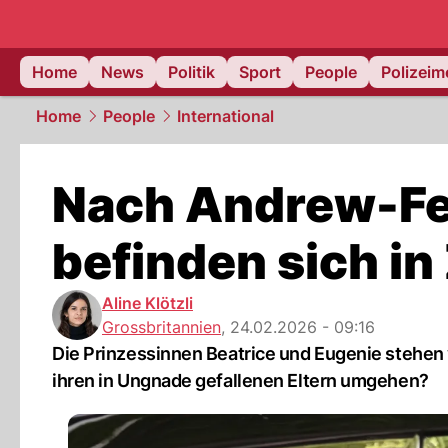
Home
News
Politik
Sport
People
Polizei
Home
People
International
Nach Andrew-Fe
befinden sich i
Aline Klötzli
Grossbritannien
,
24.02.2026 - 09:16
Die Prinzessinnen Beatrice und Eugenie stehen 
ihren in Ungnade gefallenen Eltern umgehen?