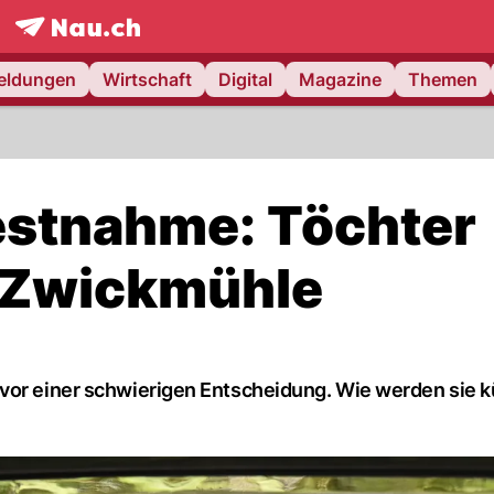
frontpage.
NAU.ch
meldungen
Wirtschaft
Digital
Magazine
Themen
stnahme: Töchter
n Zwickmühle
vor einer schwierigen Entscheidung. Wie werden sie kü