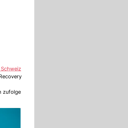
r Schweiz
 Recovery
n zufolge