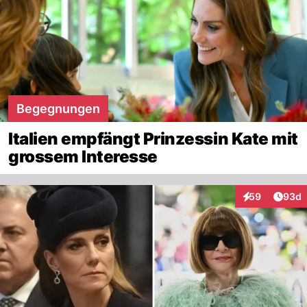
Begegnungen
Italien empfängt Prinzessin Kate mit
grossem Interesse
Artik
59
93d
Interaktionen