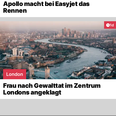
Apollo macht bei Easyjet das
Rennen
Art
1d
London
Frau nach Gewalttat im Zentrum
Londons angeklagt