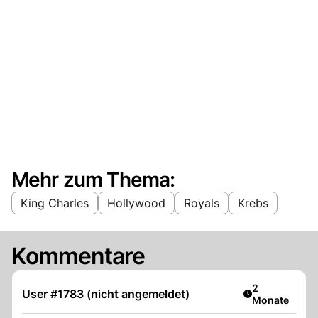
Mehr zum Thema:
King Charles
Hollywood
Royals
Krebs
Kommentare
Artikel veröff
2
User #1783 (nicht angemeldet)
Monate