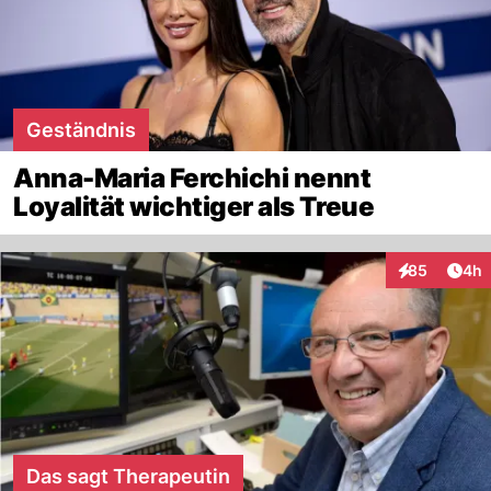
Geständnis
Anna-Maria Ferchichi nennt
Loyalität wichtiger als Treue
Arti
85
4h
Interaktionen
Das sagt Therapeutin