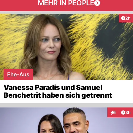
MEHR IN PEOPLE
Arti
2h
Ehe-Aus
Vanessa Paradis und Samuel
Benchetrit haben sich getrennt
Arti
5
3h
Interaktion