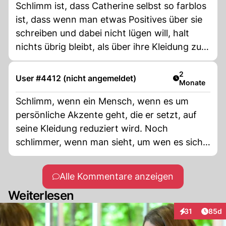
Schlimm ist, dass Catherine selbst so farblos
ist, dass wenn man etwas Positives über sie
schreiben und dabei nicht lügen will, halt
nichts übrig bleibt, als über ihre Kleidung zu
berichten.
Artikel veröff
2
User #4412 (nicht angemeldet)
Monate
Schlimm, wenn ein Mensch, wenn es um
persönliche Akzente geht, die er setzt, auf
seine Kleidung reduziert wird. Noch
schlimmer, wenn man sieht, um wen es sich
hier handelt.
Alle Kommentare anzeigen
Weiterlesen
Artik
31
85d
Interaktionen