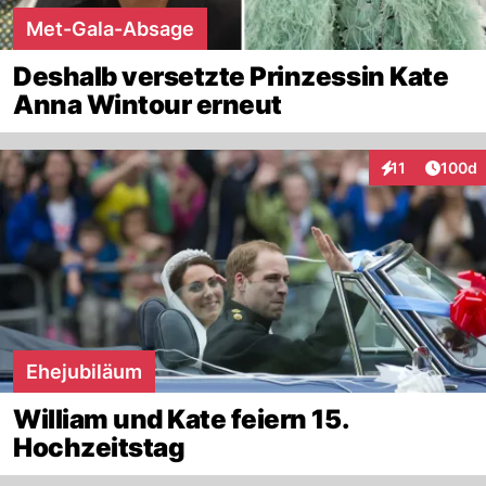
Met-Gala-Absage
Deshalb versetzte Prinzessin Kate
Anna Wintour erneut
Artike
11
100d
Interaktionen
Ehejubiläum
William und Kate feiern 15.
Hochzeitstag