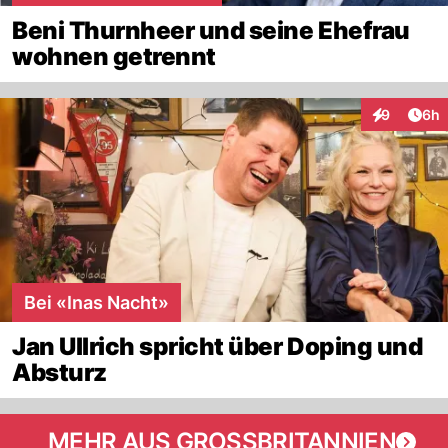
Beni Thurnheer und seine Ehefrau
wohnen getrennt
Arti
9
6h
Interaktion
Bei «Inas Nacht»
Jan Ullrich spricht über Doping und
Absturz
MEHR AUS GROSSBRITANNIEN