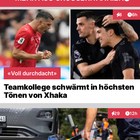
Arti
8
6h
Interaktion
«Voll durchdacht»
Teamkollege schwärmt in höchsten
Tönen von Xhaka
Artik
29
12h
Interaktionen