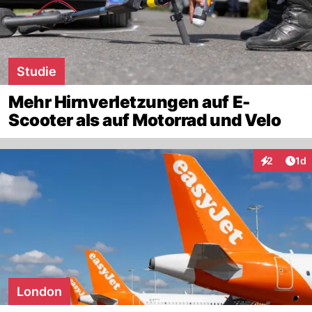
Studie
Mehr Hirnverletzungen auf E-
Scooter als auf Motorrad und Velo
Art
2
1d
Interaktion
London