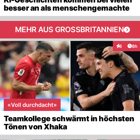
besser an als menschengemachte
MEHR AUS GROSSBRITANNIEN
Arti
8
8h
Interaktion
«Voll durchdacht»
Teamkollege schwärmt in höchsten
Tönen von Xhaka