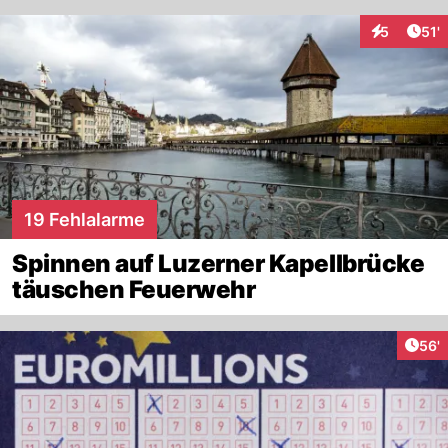
Arti
5
51'
Interaktion
19 Fehlalarme
Spinnen auf Luzerner Kapellbrücke
täuschen Feuerwehr
Arti
56'