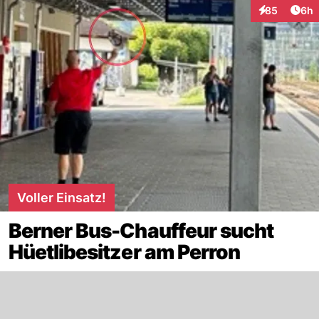
Arti
85
6h
Interaktionen
Voller Einsatz!
Berner Bus-Chauffeur sucht
Hüetlibesitzer am Perron