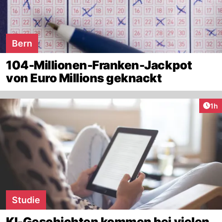
Bern
104-Millionen-Franken-Jackpot
von Euro Millions geknackt
Art
1h
Studie
KI-Geschichten kommen bei vielen