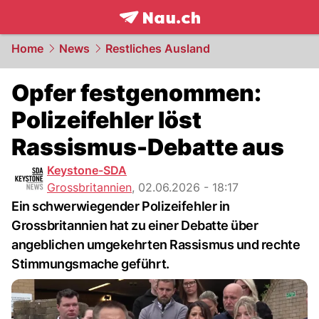
frontpage.
NAU.ch
Home
News
Restliches Ausland
Opfer festgenommen:
Polizeifehler löst
Rassismus-Debatte aus
Keystone-SDA
Grossbritannien
,
02.06.2026 - 18:17
Ein schwerwiegender Polizeifehler in
Grossbritannien hat zu einer Debatte über
angeblichen umgekehrten Rassismus und rechte
Stimmungsmache geführt.