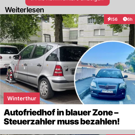
Weiterlesen
Arti
156
6h
Interaktionen
Winterthur
Autofriedhof in blauer Zone –
Steuerzahler muss bezahlen!