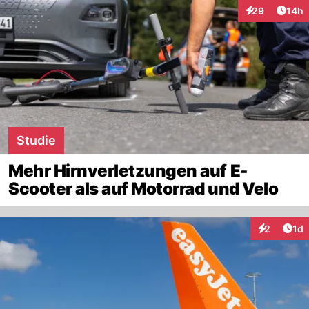
Artik
29
14h
Interaktionen
Studie
Mehr Hirnverletzungen auf E-
Scooter als auf Motorrad und Velo
Art
2
1d
Interaktion