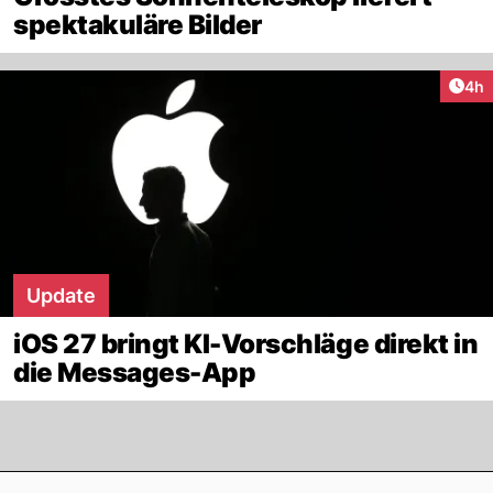
spektakuläre Bilder
Arti
4h
Update
iOS 27 bringt KI-Vorschläge direkt in
die Messages-App
Footer