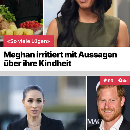
«So viele Lügen»
Meghan irritiert mit Aussagen
über ihre Kindheit
Arti
193
4d
Interaktionen