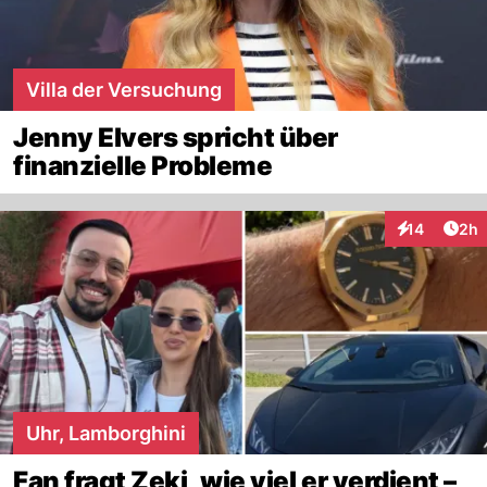
Villa der Versuchung
Jenny Elvers spricht über
finanzielle Probleme
Arti
14
2h
Interaktione
Uhr, Lamborghini
Fan fragt Zeki, wie viel er verdient –