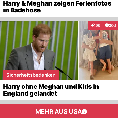
Harry & Meghan zeigen Ferienfotos
in Badehose
Artik
499
30d
Interaktionen
Sicherheitsbedenken
Harry ohne Meghan und Kids in
England gelandet
MEHR AUS USA