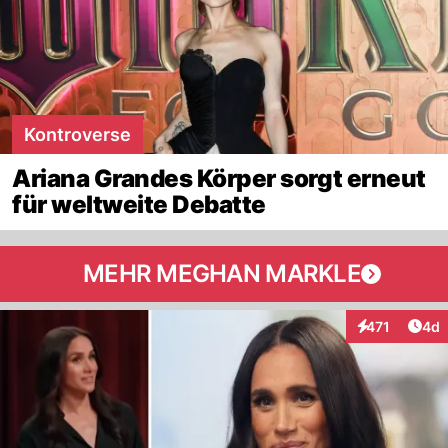
Kontroverse
Ariana Grandes Körper sorgt erneut
für weltweite Debatte
MEHR MEGHAN MARKLE
Arti
471
4d
Interaktionen