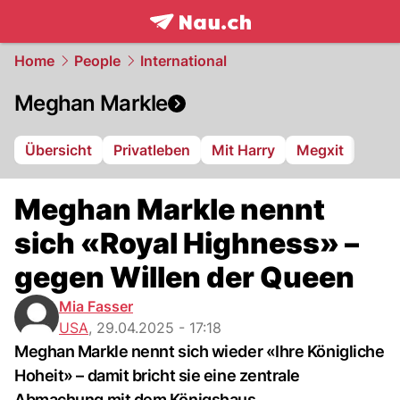
frontpage.
NAU.ch
Home
People
International
Meghan Markle
Übersicht
Privatleben
Mit Harry
Megxit
Meghan Markle nennt
sich «Royal Highness» –
gegen Willen der Queen
Mia Fasser
USA
,
29.04.2025 - 17:18
Meghan Markle nennt sich wieder «Ihre Königliche
Hoheit» – damit bricht sie eine zentrale
Abmachung mit dem Königshaus.