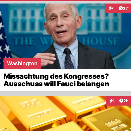
Arti
7
27'
Interaktion
Washington
Missachtung des Kongresses?
Ausschuss will Fauci belangen
Arti
1
2h
Interaktion