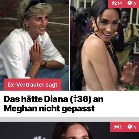
Art
214
1y
Interaktionen
Ex-Vertrauter sagt
Das hätte Diana (†36) an
Meghan nicht gepasst
Art
42
1y
Interaktione