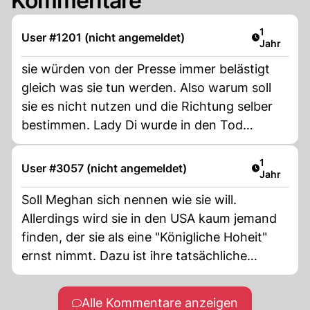
Kommentare
Artikel ver
1
User #1201 (nicht angemeldet)
Jahr
sie würden von der Presse immer belästigt
gleich was sie tun werden. Also warum soll
sie es nicht nutzen und die Richtung selber
bestimmen. Lady Di wurde in den Tod
gehetzt von der Presse, das wird ihr jüngster
Sohn nie vergessen.
Artikel ver
1
User #3057 (nicht angemeldet)
Jahr
Soll Meghan sich nennen wie sie will.
Allerdings wird sie in den USA kaum jemand
finden, der sie als eine "Königliche Hoheit"
ernst nimmt. Dazu ist ihre tatsächliche
Herkunft und ihr Lebensweg, einschließlich
ihrer z.T. peinlichen Markle - Familie, viel zu
Alle Kommentare anzeigen