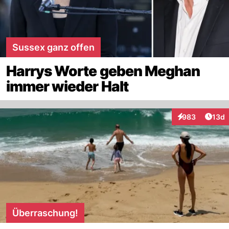
Sussex ganz offen
Harrys Worte geben Meghan
immer wieder Halt
Artik
983
13d
Interaktionen
Überraschung!