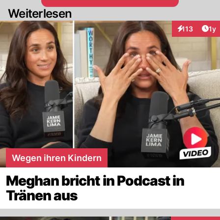
bekannt. In GB dürfte dieses Schachern um
Weiterlesen
diesen royalen Titel dagegen für großen
Unmut sorgen.
Art
113
1y
Interaktionen
Wegen ihren Kindern
Meghan bricht in Podcast in
Tränen aus