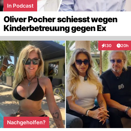
In Podcast
Oliver Pocher schiesst wegen
Kinderbetreuung gegen Ex
Artik
130
20h
Interaktionen
Nachgeholfen?