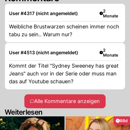
Artikel veröff
2
User #4317 (nicht angemeldet)
Monate
Weibliche Brustwarzen scheinen immer noch
tabu zu sein.. Warum nur?
Artikel veröff
2
User #4513 (nicht angemeldet)
Monate
Kommt der Titel "Sydney Sweeney has great
Jeans" auch vor in der Serie oder muss man
das auf Youtube schauen?
Alle Kommentare anzeigen
Weiterlesen
Artik
88d