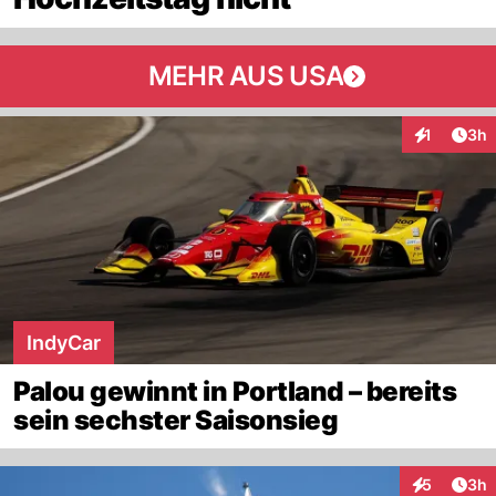
MEHR AUS USA
Arti
1
3h
Interaktion
IndyCar
Palou gewinnt in Portland – bereits
sein sechster Saisonsieg
Arti
5
3h
Interaktion