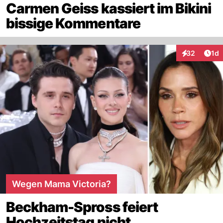
Carmen Geiss kassiert im Bikini
bissige Kommentare
Art
32
1d
Interaktione
Wegen Mama Victoria?
Beckham-Spross feiert
Hochzeitstag nicht