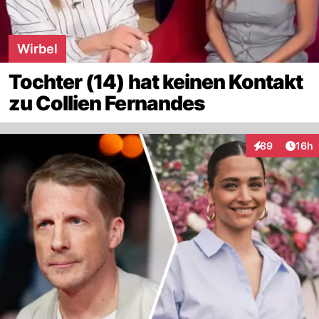
Wirbel
Tochter (14) hat keinen Kontakt
zu Collien Fernandes
Artik
89
16h
Interaktionen