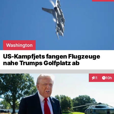
Washington
US-Kampfjets fangen Flugzeuge
nahe Trumps Golfplatz ab
Artik
11
10h
Interaktionen