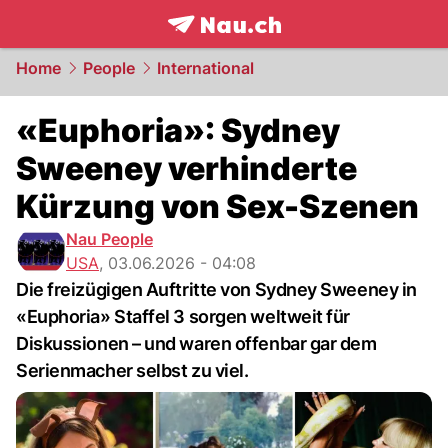
frontpage.
NAU.ch
Home
People
International
«Euphoria»: Sydney
Sweeney verhinderte
Kürzung von Sex-Szenen
Nau People
USA
,
03.06.2026 - 04:08
Die freizügigen Auftritte von Sydney Sweeney in
«Euphoria» Staffel 3 sorgen weltweit für
Diskussionen – und waren offenbar gar dem
Serienmacher selbst zu viel.