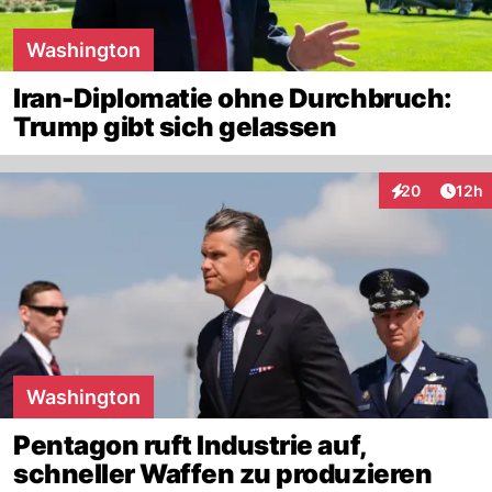
Washington
Iran-Diplomatie ohne Durchbruch:
Trump gibt sich gelassen
Artik
20
12h
Interaktionen
Washington
Pentagon ruft Industrie auf,
schneller Waffen zu produzieren