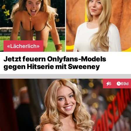
«Lächerlich»
Jetzt feuern Onlyfans-Models
gegen Hitserie mit Sweeney
Artik
5
69d
Interaktionen