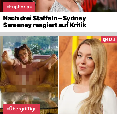
«Euphoria»
Nach drei Staffeln – Sydney
Sweeney reagiert auf Kritik
Artike
118d
«Übergriffig»