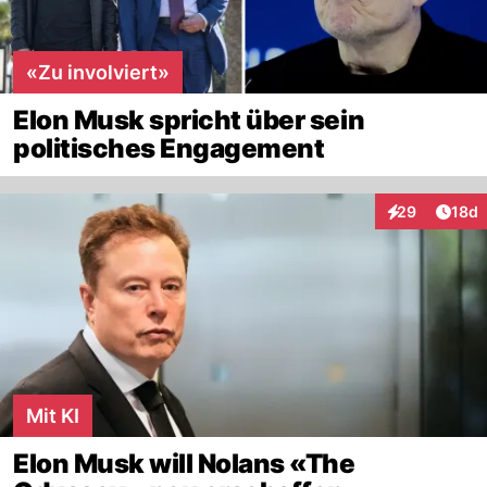
«Zu involviert»
Elon Musk spricht über sein
politisches Engagement
Artik
29
18d
Interaktionen
Mit KI
Elon Musk will Nolans «The