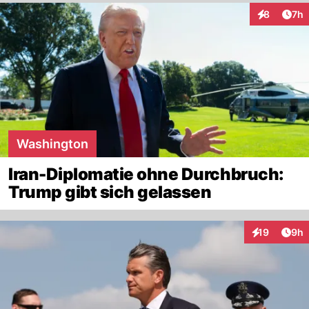
Arti
8
7h
Interaktion
Washington
Iran-Diplomatie ohne Durchbruch:
Trump gibt sich gelassen
Arti
19
9h
Interaktione