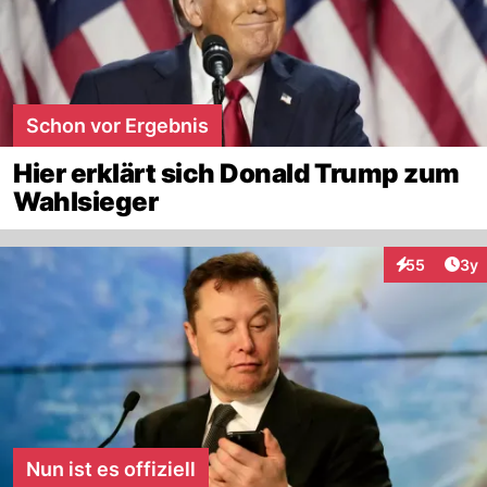
Schon vor Ergebnis
Hier erklärt sich Donald Trump zum
Wahlsieger
Arti
55
3y
Interaktionen
Nun ist es offiziell