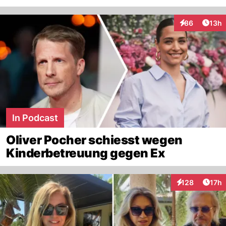
Artik
86
13h
Interaktionen
In Podcast
Oliver Pocher schiesst wegen
Kinderbetreuung gegen Ex
Artik
128
17h
Interaktionen