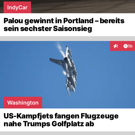
IndyCar
Palou gewinnt in Portland – bereits
sein sechster Saisonsieg
Art
1
1h
Interaktion
Washington
US-Kampfjets fangen Flugzeuge
nahe Trumps Golfplatz ab