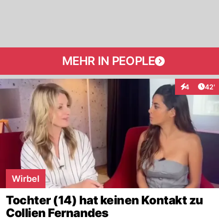
MEHR IN PEOPLE
Arti
4
42'
Interaktione
Wirbel
Tochter (14) hat keinen Kontakt zu
Collien Fernandes