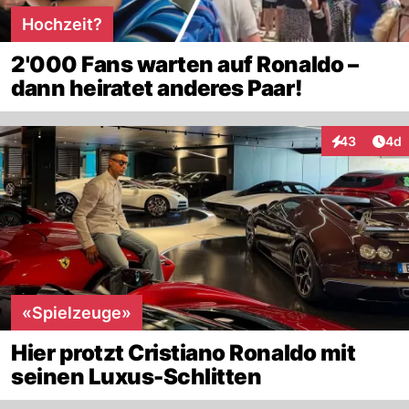
Hochzeit?
2'000 Fans warten auf Ronaldo –
dann heiratet anderes Paar!
Arti
43
4d
Interaktionen
«Spielzeuge»
Hier protzt Cristiano Ronaldo mit
seinen Luxus-Schlitten