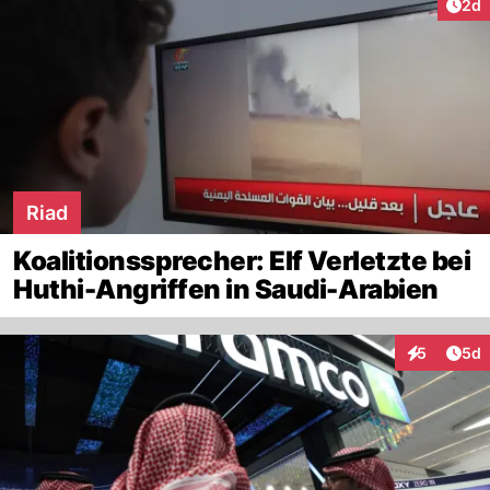
Arti
2d
Riad
Koalitionssprecher: Elf Verletzte bei
Huthi-Angriffen in Saudi-Arabien
Arti
5
5d
Interaktion