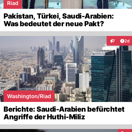
Riad
Pakistan, Türkei, Saudi-Arabien:
Was bedeutet der neue Pakt?
Arti
7
2d
Interaktion
Washington/Riad
Berichte: Saudi-Arabien befürchtet
Angriffe der Huthi-Miliz