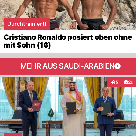
Durchtrainiert!
Cristiano Ronaldo posiert oben ohne
mit Sohn (16)
MEHR AUS SAUDI-ARABIEN
Arti
15
2d
Interaktione