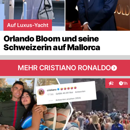
Auf Luxus-Yacht
Orlando Bloom und seine
Schweizerin auf Mallorca
MEHR CRISTIANO RONALDO
Art
2
1h
Interaktion