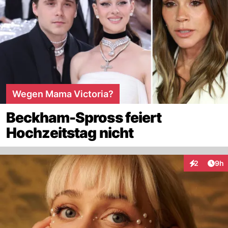
Wegen Mama Victoria?
Beckham-Spross feiert
Hochzeitstag nicht
Arti
2
9h
Interaktion