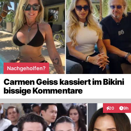
Nachgeholfen?
Carmen Geiss kassiert im Bikini
bissige Kommentare
Arti
20
9h
Interaktionen