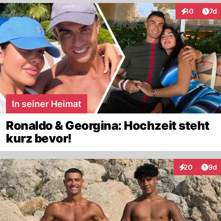
Art
10
7d
Interaktione
In seiner Heimat
Ronaldo & Georgina: Hochzeit steht
kurz bevor!
Arti
20
9d
Interaktionen