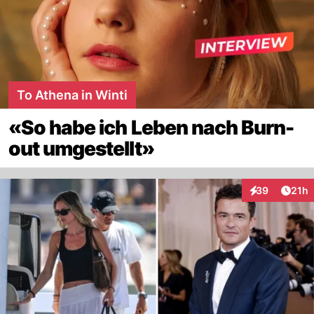
To Athena in Winti
«So habe ich Leben nach Burn-
out umgestellt»
Artik
39
21h
Interaktionen