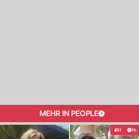
MEHR IN PEOPLE
Art
31
1h
Interaktione