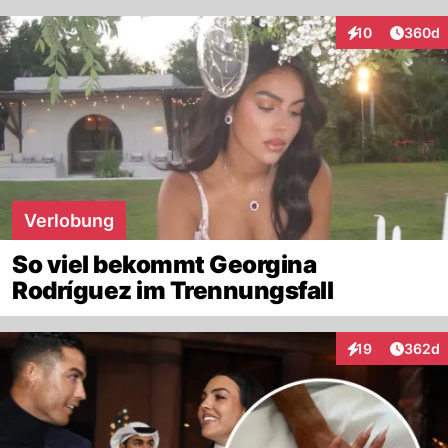
Artikel
10
360d
Interaktionen
Verlobung
So viel bekommt Georgina
Rodríguez im Trennungsfall
Artikel
19
362d
Interaktionen