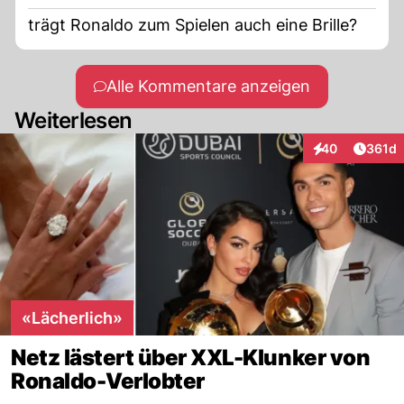
trägt Ronaldo zum Spielen auch eine Brille?
Alle Kommentare anzeigen
Weiterlesen
Artike
40
361d
Interaktionen
«Lächerlich»
Netz lästert über XXL-Klunker von
Ronaldo-Verlobter