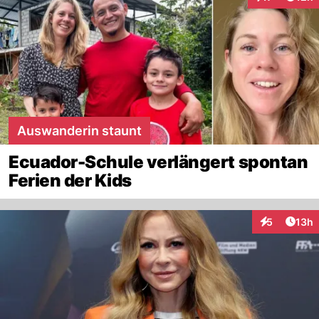
Interaktionen
Auswanderin staunt
Ecuador-Schule verlängert spontan
Ferien der Kids
Artik
5
13h
Interaktione