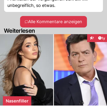
unbegreiflich, so etwas.
Alle Kommentare anzeigen
Weiterlesen
Art
7
1y
Interaktion
Nasenfiller