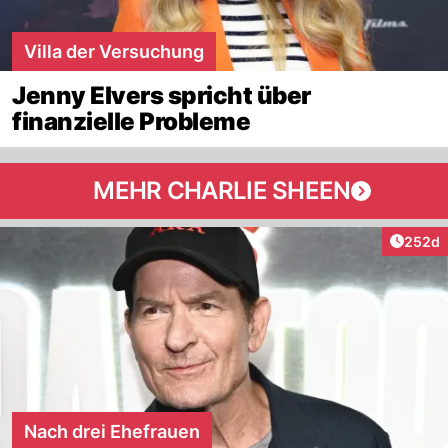
Villa der Versuchung
Jenny Elvers spricht über
finanzielle Probleme
MEHR CHARLIE SHEEN
Artikel
252d
Nach drei Ehefrauen