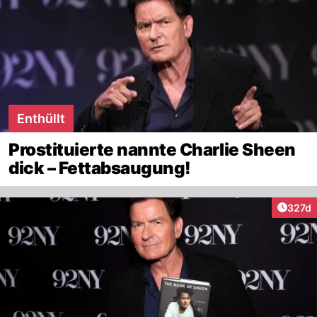
Enthüllt
Prostituierte nannte Charlie Sheen
dick – Fettabsaugung!
Artike
327d