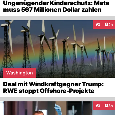
Ungenügender Kinderschutz: Meta
muss 567 Millionen Dollar zahlen
Arti
3
2h
Interaktion
Washington
Deal mit Windkraftgegner Trump:
RWE stoppt Offshore-Projekte
Arti
3
3h
Interaktion