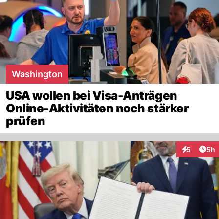
Washington
USA wollen bei Visa-Anträgen
Online-Aktivitäten noch stärker
prüfen
Arti
5
5h
Interaktion