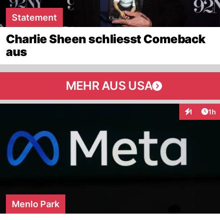
Statement
Charlie Sheen schliesst Comeback
aus
MEHR AUS USA
Art
1
1h
Interaktion
Menlo Park