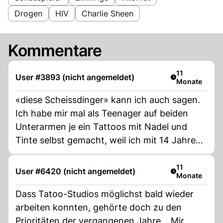
Drogen
HIV
Charlie Sheen
Kommentare
Artikel veröffe
11
User #3893 (nicht angemeldet)
Monate
«diese Scheissdinger» kann ich auch sagen.
Ich habe mir mal als Teenager auf beiden
Unterarmen je ein Tattoos mit Nadel und
Tinte selbst gemacht, weil ich mit 14 Jahren
der coole Typ sein wollte, wie es einer meiner
Besten Freunde auch war. Jahre später habe
Artikel veröffe
11
User #6420 (nicht angemeldet)
Monate
ich es sehr bereut und weitere Jahre von
einem Tattoo-Studio professionell
Dass Tatoo-Studios möglichst bald wieder
übertattowieren lassen. Sieht heute gut aus,
arbeiten konnten, gehörte doch zu den
aber besser wäre es wenn es keines gäbe.
Prioritäten der vergangenen Jahre... Mir