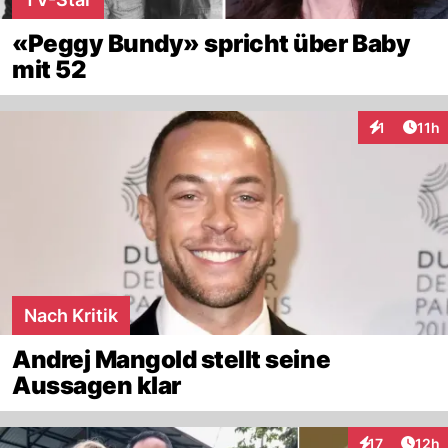
«Peggy Bundy» spricht über Baby
mit 52
Artik
1
11h
Interaktione
Nach Kritik
Andrej Mangold stellt seine
Aussagen klar
Artik
17
12h