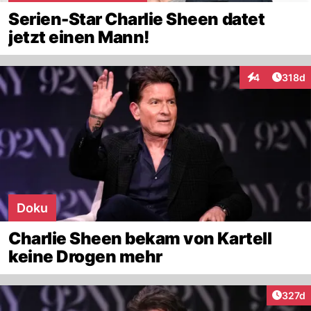
Serien-Star Charlie Sheen datet
jetzt einen Mann!
Artike
4
318d
Interaktionen
Doku
Charlie Sheen bekam von Kartell
keine Drogen mehr
Artike
327d