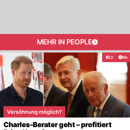
MEHR IN PEOPLE
Arti
22
6h
Interaktionen
Versöhnung möglich?
Charles-Berater geht – profitiert