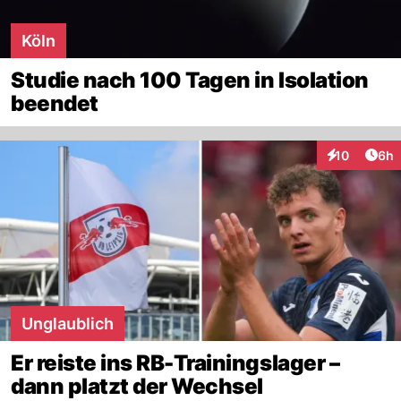
Köln
Studie nach 100 Tagen in Isolation
beendet
Arti
10
6h
Interaktione
Unglaublich
Er reiste ins RB-Trainingslager –
dann platzt der Wechsel