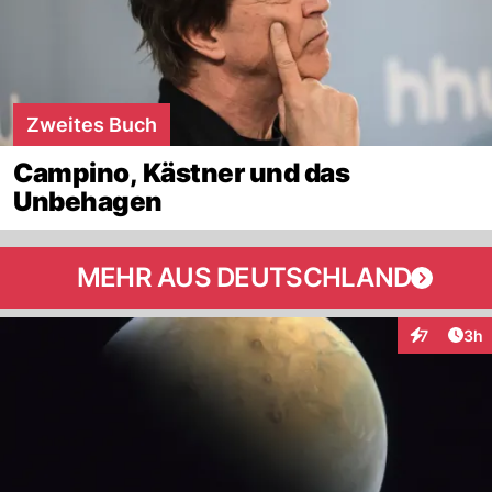
Zweites Buch
Campino, Kästner und das
Unbehagen
MEHR AUS DEUTSCHLAND
Arti
7
3h
Interaktion