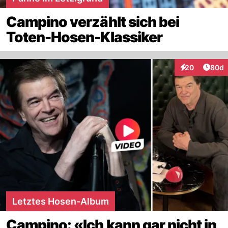
Campino verzählt sich bei
Toten-Hosen-Klassiker
Artik
20
80d
Interaktionen
Letztes Hosen-Album
Campino: «Ich kann gar nicht in