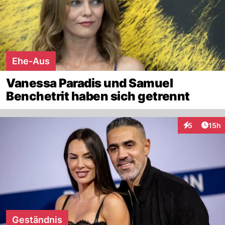
Ehe-Aus
Vanessa Paradis und Samuel
Benchetrit haben sich getrennt
Artik
5
15h
Interaktione
Geständnis