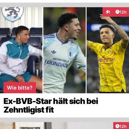
Artik
1
12h
Interaktione
Wie bitte?
Ex-BVB-Star hält sich bei
Zehntligist fit
Artik
12h