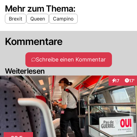
Mehr zum Thema:
Brexit
Queen
Campino
Kommentare
Schreibe einen Kommentar
Weiterlesen
Arti
17
17'
Interaktione