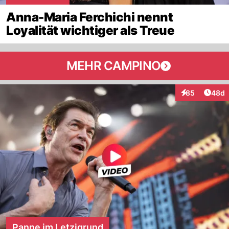
Anna-Maria Ferchichi nennt
Loyalität wichtiger als Treue
MEHR CAMPINO
Artik
85
48d
Interaktionen
Panne im Letzigrund