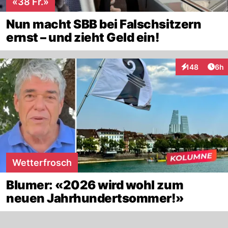
«38 Fr.»
Nun macht SBB bei Falschsitzern
ernst – und zieht Geld ein!
Arti
148
6h
Interaktionen
Wetterfrosch
Blumer: «2026 wird wohl zum
neuen Jahrhundertsommer!»