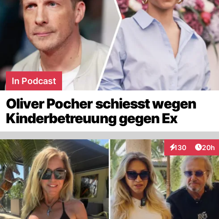
In Podcast
Oliver Pocher schiesst wegen
Kinderbetreuung gegen Ex
Artik
130
20h
Interaktionen