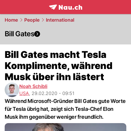
frontpage.
NAU.ch
Home
People
International
Bill Gates
Bill Gates macht Tesla
Komplimente, während
Musk über ihn lästert
Noah Schibli
USA
,
29.02.2020 - 09:51
Während Microsoft-Gründer Bill Gates gute Worte
für Tesla übrig hat, zeigt sich Tesla-Chef Elon
Musk ihm gegenüber weniger freundlich.