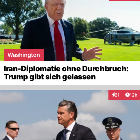
Washington
Iran-Diplomatie ohne Durchbruch:
Trump gibt sich gelassen
Artik
21
12h
Interaktionen