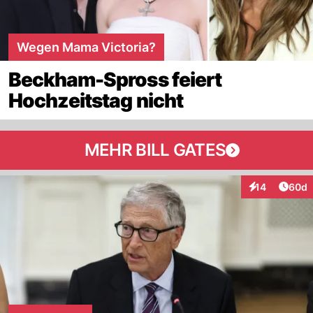
Wegen Mama Victoria?
Beckham-Spross feiert
Hochzeitstag nicht
MEHR BILL GATES
Artik
14
60d
Interaktionen