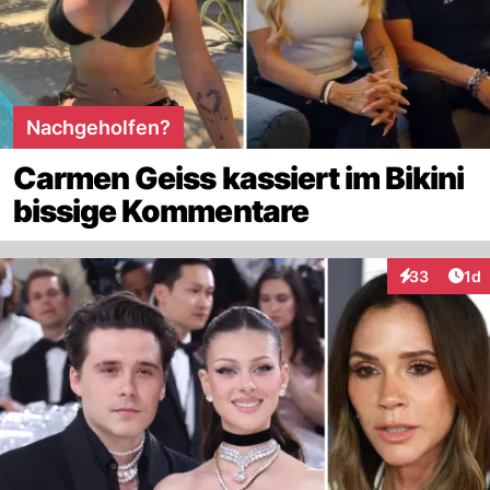
Nachgeholfen?
Carmen Geiss kassiert im Bikini
bissige Kommentare
Art
33
1d
Interaktione