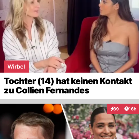
Wirbel
Tochter (14) hat keinen Kontakt
zu Collien Fernandes
Artik
89
16h
Interaktionen