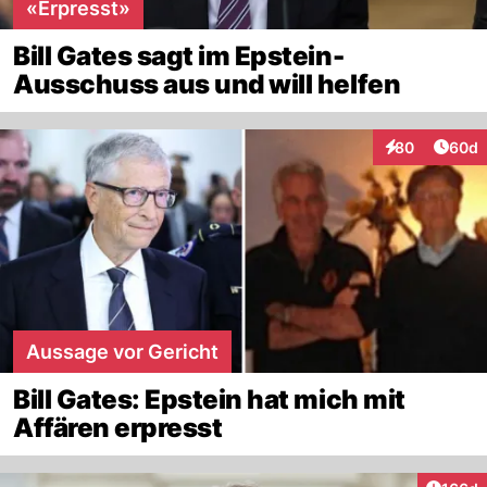
«Erpresst»
Bill Gates sagt im Epstein-
Ausschuss aus und will helfen
Artik
80
60d
Interaktionen
Aussage vor Gericht
Bill Gates: Epstein hat mich mit
Affären erpresst