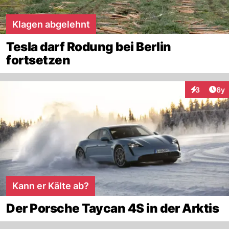
Klagen abgelehnt
Tesla darf Rodung bei Berlin
fortsetzen
Arti
3
6y
Interaktion
Kann er Kälte ab?
Der Porsche Taycan 4S in der Arktis