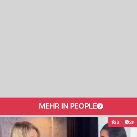
MEHR IN PEOPLE
Arti
23
3h
Interaktionen