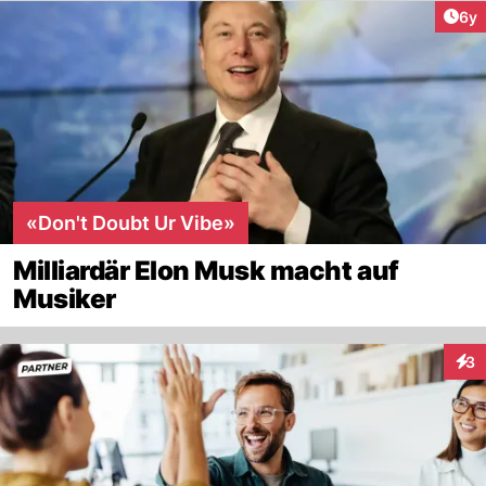
Arti
6y
«Don't Doubt Ur Vibe»
Milliardär Elon Musk macht auf
Musiker
3
Inte