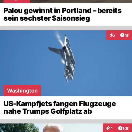
Palou gewinnt in Portland – bereits
sein sechster Saisonsieg
Arti
5
4h
Interaktion
Washington
US-Kampfjets fangen Flugzeuge
nahe Trumps Golfplatz ab
Artik
11
10h
Interaktionen