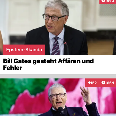
Artike
166d
Epstein-Skanda
Bill Gates gesteht Affären und
Fehler
Artike
152
166d
Interaktionen