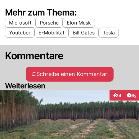
Mehr zum Thema:
Microsoft
Porsche
Elon Musk
Youtuber
E-Mobilität
Bill Gates
Tesla
Kommentare
Schreibe einen Kommentar
Weiterlesen
Arti
24
6y
Interaktionen