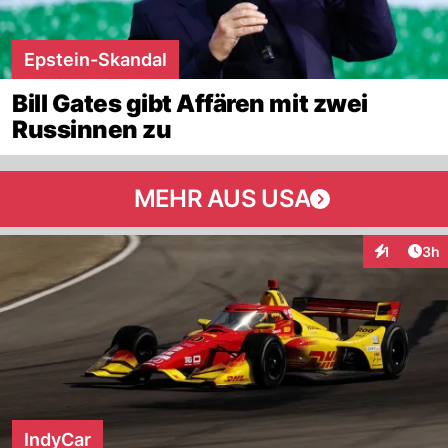
Epstein-Skandal
Bill Gates gibt Affären mit zwei
Russinnen zu
MEHR AUS USA
Arti
1
3h
Interaktion
IndyCar