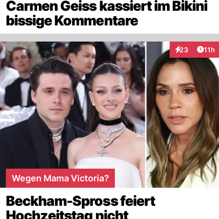
Carmen Geiss kassiert im Bikini
bissige Kommentare
Artik
23
11h
Interaktionen
Wegen Mama Victoria?
Beckham-Spross feiert
Hochzeitstag nicht