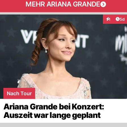
MEHR ARIANA GRANDE
Arti
1
5d
Interaktion
Nach Tour
Ariana Grande bei Konzert:
Auszeit war lange geplant