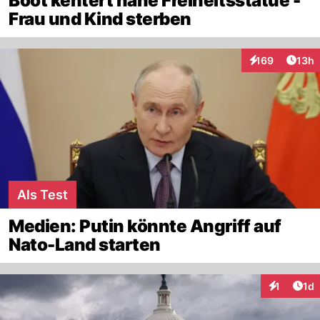
Boot kentert nahe Freiheitsstatue -
Frau und Kind sterben
Artik
169
13h
Interaktionen
Als Test
Medien: Putin könnte Angriff auf
Nato-Land starten
Art
1
1d
Interaktion