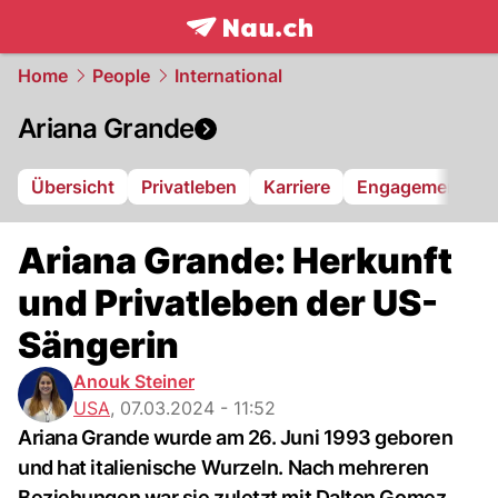
frontpage.
NAU.ch
Home
People
International
Ariana Grande
Übersicht
Privatleben
Karriere
Engagement
Ariana Grande: Herkunft
und Privatleben der US-
Sängerin
Anouk Steiner
USA
,
07.03.2024 - 11:52
Ariana Grande wurde am 26. Juni 1993 geboren
und hat italienische Wurzeln. Nach mehreren
Beziehungen war sie zuletzt mit Dalton Gomez