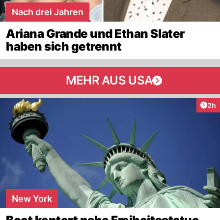
Nach drei Jahren
Ariana Grande und Ethan Slater
haben sich getrennt
MEHR AUS USA
Arti
2h
New York