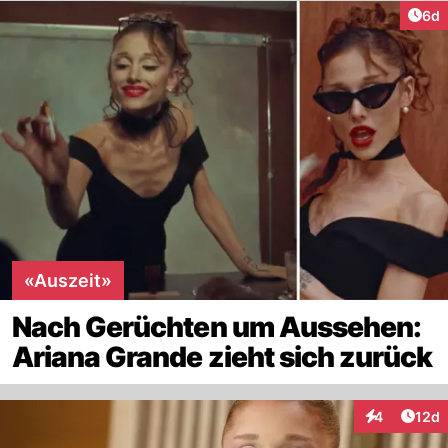
Arti
6d
«Auszeit»
Nach Gerüchten um Aussehen:
Ariana Grande zieht sich zurück
Artik
4
12d
Interaktione