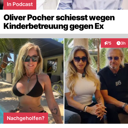
In Podcast
Oliver Pocher schiesst wegen
Kinderbetreuung gegen Ex
Arti
75
3h
Interaktionen
Nachgeholfen?