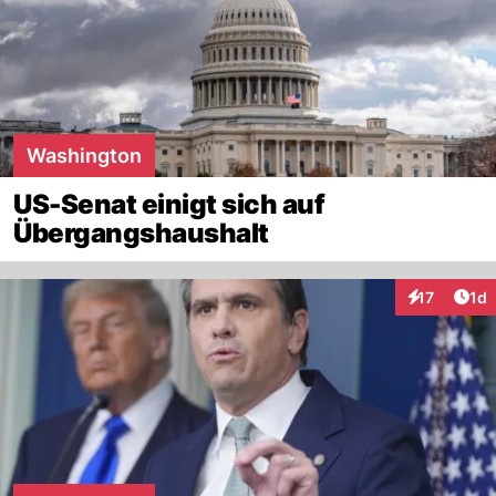
Washington
US-Senat einigt sich auf
Übergangshaushalt
Art
17
1d
Interaktione