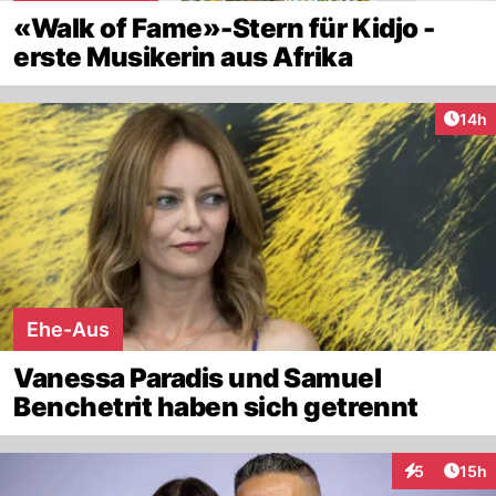
«Walk of Fame»-Stern für Kidjo -
erste Musikerin aus Afrika
Artik
14h
Ehe-Aus
Vanessa Paradis und Samuel
Benchetrit haben sich getrennt
Artik
5
15h
Interaktione