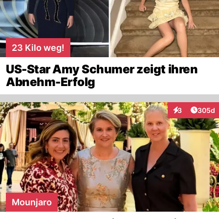
23 Kilo weg!
US-Star Amy Schumer zeigt ihren
Abnehm-Erfolg
Artikel
3
305d
Interaktionen
Mounjaro