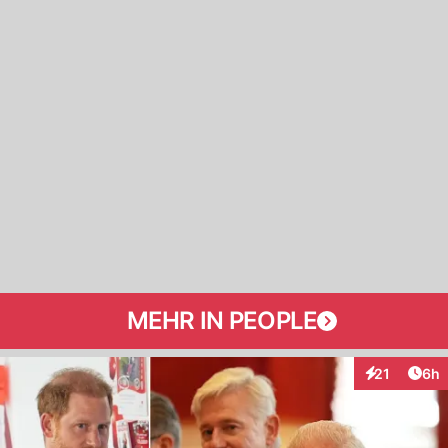
MEHR IN PEOPLE
Arti
21
6h
Interaktione