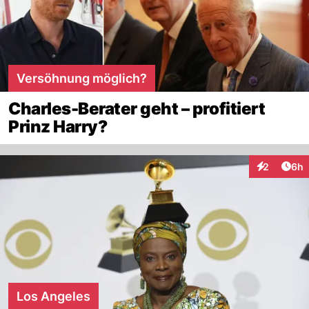
Versöhnung möglich?
Charles-Berater geht – profitiert
Prinz Harry?
Arti
2
6h
Interaktion
Los Angeles