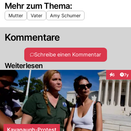
Mehr zum Thema:
Mutter
Vater
Amy Schumer
Kommentare
Schreibe einen Kommentar
Weiterlesen
Art
6
7y
Interaktion
Kavanaugh-Protest