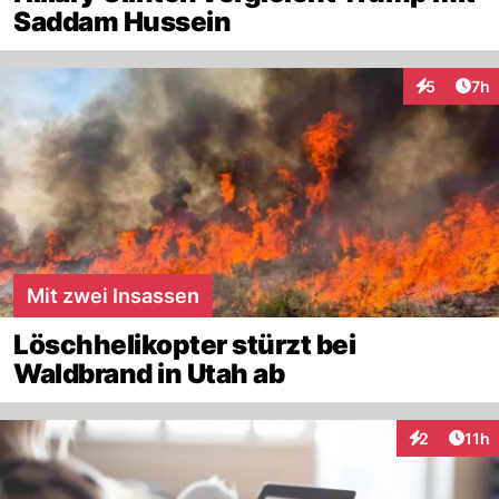
Saddam Hussein
Arti
5
7h
Interaktion
Mit zwei Insassen
Löschhelikopter stürzt bei
Waldbrand in Utah ab
Artik
2
11h
Interaktione