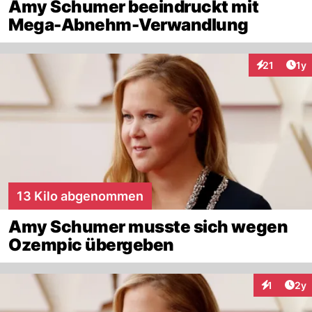
Amy Schumer beeindruckt mit
Mega-Abnehm-Verwandlung
Art
21
1y
Interaktione
13 Kilo abgenommen
Amy Schumer musste sich wegen
Ozempic übergeben
Arti
1
2y
Interaktion