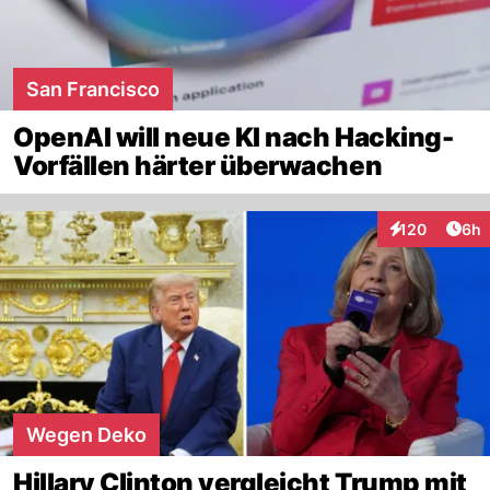
San Francisco
OpenAI will neue KI nach Hacking-
Vorfällen härter überwachen
Arti
120
6h
Interaktionen
Wegen Deko
Hillary Clinton vergleicht Trump mit