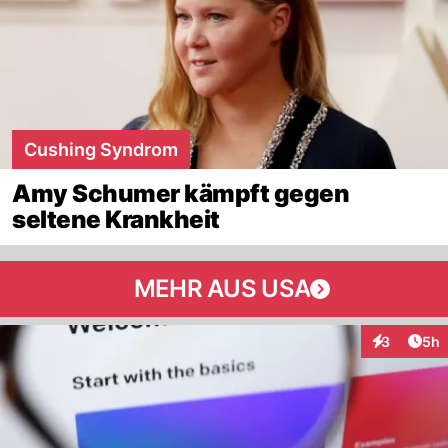
Cushing Syndrom
Amy Schumer kämpft gegen
seltene Krankheit
MEHR AUS USA
Arti
3
5h
Interaktion