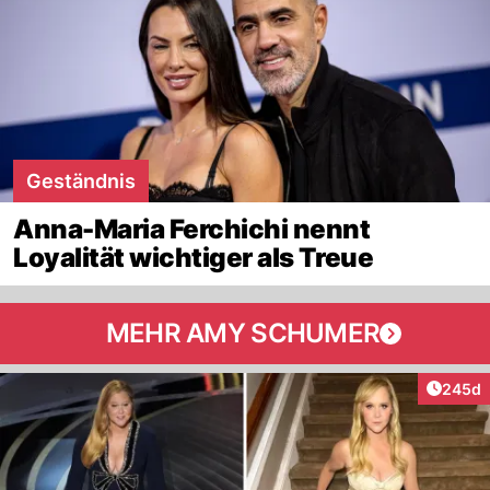
Geständnis
Anna-Maria Ferchichi nennt
Loyalität wichtiger als Treue
MEHR AMY SCHUMER
Artikel
245d