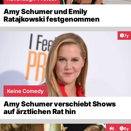
Amy Schumer und Emily
Ratajkowski festgenommen
Art
7y
Keine Comedy
Amy Schumer verschiebt Shows
auf ärztlichen Rat hin
Arti
6
6y
Interaktion