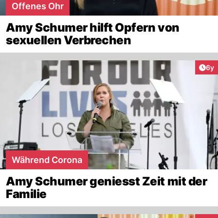
Offenes Ohr
Amy Schumer hilft Opfern von
sexuellen Verbrechen
Arti
6y
Während Corona
Amy Schumer geniesst Zeit mit der
Familie