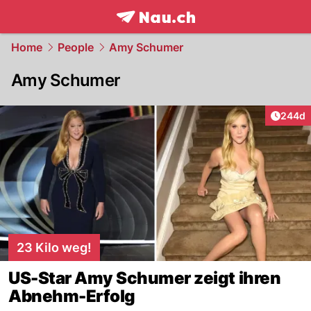
frontpage.
NAU.ch
Home
People
Amy Schumer
Amy Schumer
Artikel
244d
23 Kilo weg!
US-Star Amy Schumer zeigt ihren
Abnehm-Erfolg