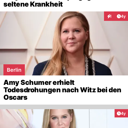
seltene Krankheit
Arti
1
4y
Interaktion
Berlin
Amy Schumer erhielt
Todesdrohungen nach Witz bei den
Oscars
Arti
4y