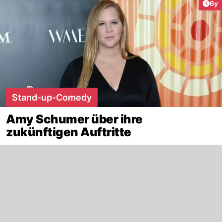
Arti
6y
Stand-up-Comedy
Amy Schumer über ihre
zukünftigen Auftritte