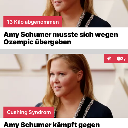
13 Kilo abgenommen
Amy Schumer musste sich wegen
Ozempic übergeben
Arti
1
2y
Interaktion
Cushing Syndrom
Amy Schumer kämpft gegen