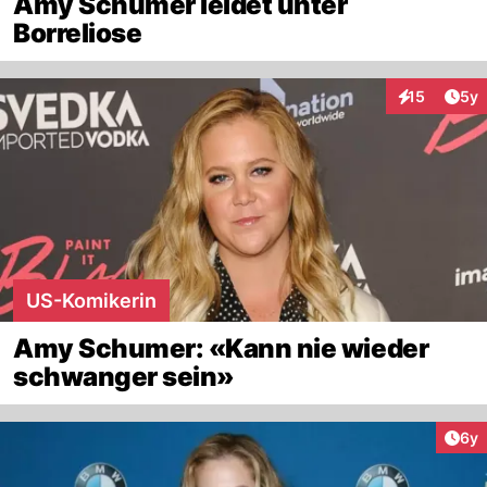
Amy Schumer leidet unter
Borreliose
Arti
15
5y
Interaktione
US-Komikerin
Amy Schumer: «Kann nie wieder
schwanger sein»
Arti
6y