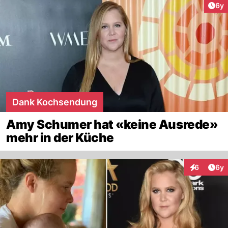
Arti
6y
Dank Kochsendung
Amy Schumer hat «keine Ausrede»
mehr in der Küche
Arti
6
6y
Interaktion