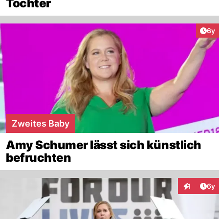
Tochter
Arti
6y
Zweites Baby
Amy Schumer lässt sich künstlich
befruchten
Arti
1
6y
Interaktion