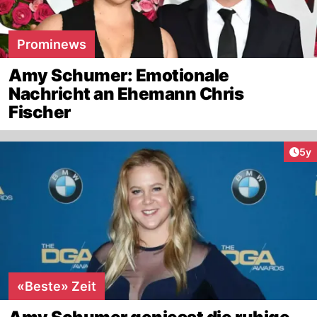
Prominews
Amy Schumer: Emotionale
Nachricht an Ehemann Chris
Fischer
Arti
5y
«Beste» Zeit