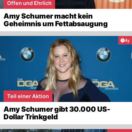
Offen und Ehrlich
Amy Schumer macht kein
Geheimnis um Fettabsaugung
Arti
4y
Teil einer Aktion
Amy Schumer gibt 30.000 US-
Dollar Trinkgeld