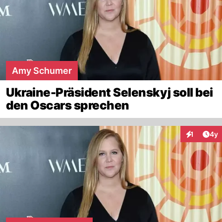
Amy Schumer
Ukraine-Präsident Selenskyj soll bei
den Oscars sprechen
Arti
1
4y
Interaktion