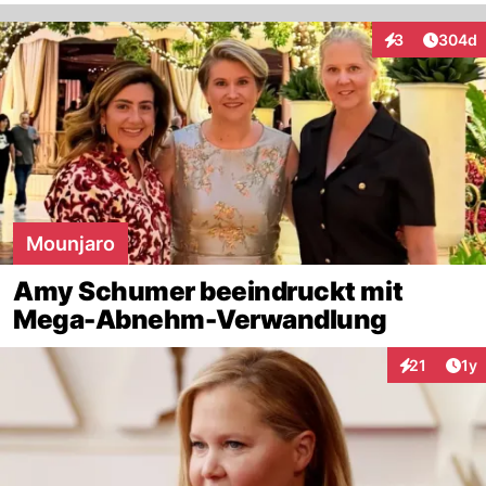
Artikel
3
304d
Interaktionen
Mounjaro
Amy Schumer beeindruckt mit
Mega-Abnehm-Verwandlung
Art
21
1y
Interaktione