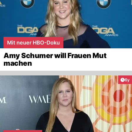
Mit neuer HBO-Doku
Amy Schumer will Frauen Mut
machen
Arti
6y