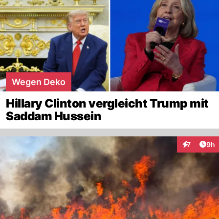
Wegen Deko
Hillary Clinton vergleicht Trump mit
Saddam Hussein
Arti
7
9h
Interaktion