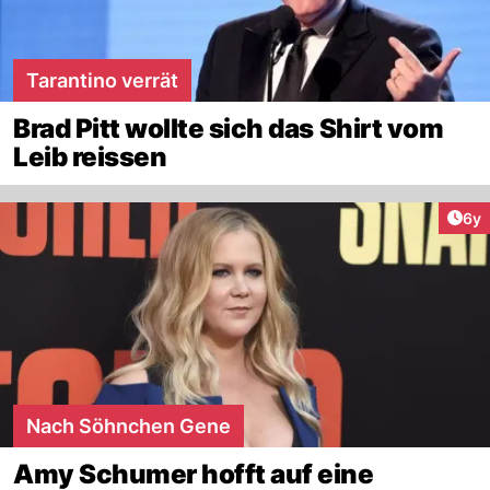
Tarantino verrät
Brad Pitt wollte sich das Shirt vom
Leib reissen
Arti
6y
Nach Söhnchen Gene
Amy Schumer hofft auf eine