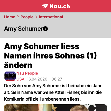
frontpage.
NAU.ch
Home
People
International
Amy Schumer
Amy Schumer liess
Namen ihres Sohnes (1)
ändern
Nau People
USA
,
16.04.2020 - 06:27
Der Sohn von Amy Schumer ist beinahe ein Jahr
alt. Sein Name war Gene Attell Fisher, bis ihn die
Komikerin offiziell umbenennen liess.