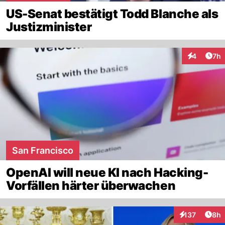
US-Senat bestätigt Todd Blanche als
Justizminister
Arti
4
7h
Interaktion
San Francisco
OpenAI will neue KI nach Hacking-
Vorfällen härter überwachen
Arti
137
8h
Interaktionen