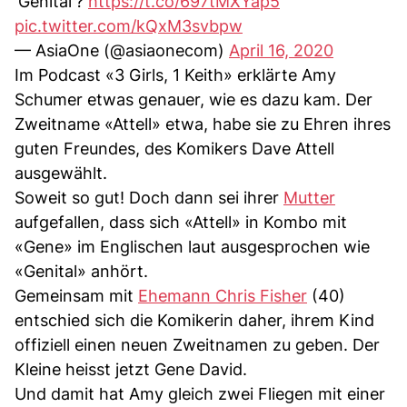
'Genital'?
https://t.co/697tMXYap5
pic.twitter.com/kQxM3svbpw
— AsiaOne (@asiaonecom)
April 16, 2020
Im Podcast «3 Girls, 1 Keith» erklärte Amy
Schumer etwas genauer, wie es dazu kam. Der
Zweitname «Attell» etwa, habe sie zu Ehren ihres
guten Freundes, des Komikers Dave Attell
ausgewählt.
Soweit so gut! Doch dann sei ihrer
Mutter
aufgefallen, dass sich «Attell» in Kombo mit
«Gene» im Englischen laut ausgesprochen wie
«Genital» anhört.
Gemeinsam mit
Ehemann Chris Fisher
(40)
entschied sich die Komikerin daher, ihrem Kind
offiziell einen neuen Zweitnamen zu geben. Der
Kleine heisst jetzt Gene David.
Und damit hat Amy gleich zwei Fliegen mit einer