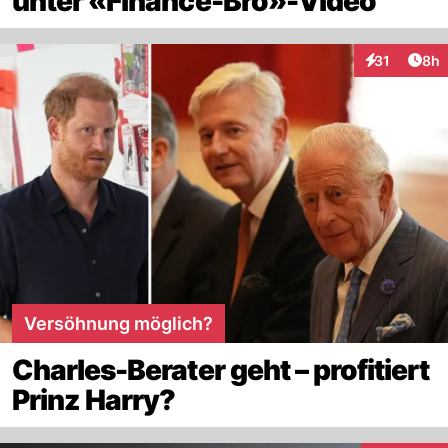
unter «Finance-Bro»-Video
Arti
31
8h
Interaktione
Versöhnung möglich?
Charles-Berater geht – profitiert
Prinz Harry?