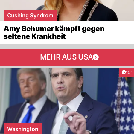
Cushing Syndrom
Amy Schumer kämpft gegen
seltene Krankheit
MEHR AUS USA
Arti
15'
Washington