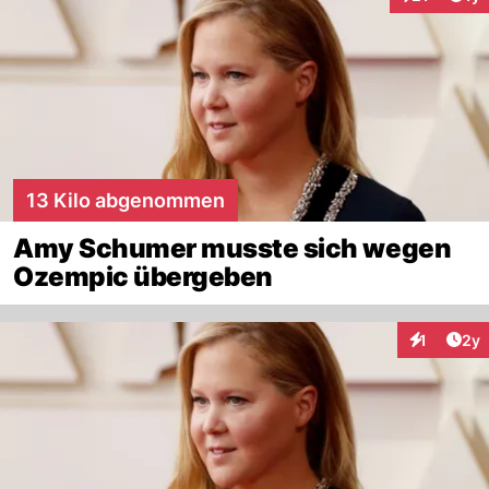
Interaktione
13 Kilo abgenommen
Amy Schumer musste sich wegen
Ozempic übergeben
Arti
1
2y
Interaktion