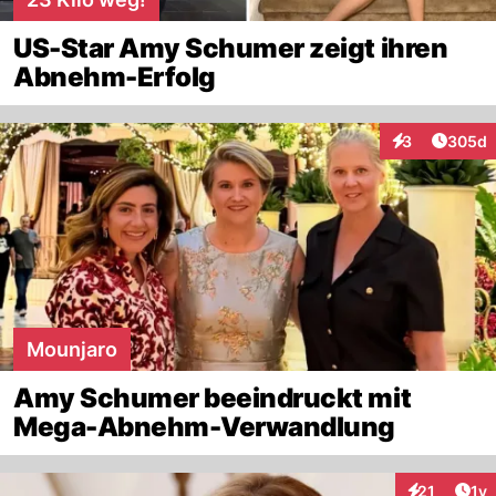
US-Star Amy Schumer zeigt ihren
Abnehm-Erfolg
Artikel
3
305d
Interaktionen
Mounjaro
Amy Schumer beeindruckt mit
Mega-Abnehm-Verwandlung
Art
21
1y