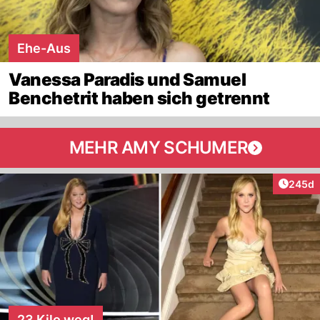
Ehe-Aus
Vanessa Paradis und Samuel
Benchetrit haben sich getrennt
MEHR AMY SCHUMER
Artikel
245d
23 Kilo weg!