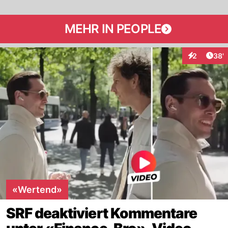
MEHR IN PEOPLE
Arti
2
38'
Interaktione
«Wertend»
SRF deaktiviert Kommentare