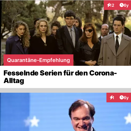
Arti
12
6y
Interaktione
Quarantäne-Empfehlung
Fesselnde Serien für den Corona-
Alltag
Arti
1
6y
Interaktion