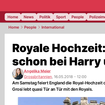
Home
News
Politik
Sport
People
Polizei
Home
People
International
Royale Hochzeit:
schon bei Harr
Angelika Meier
Grossbritannien
,
16.05.2018 - 12:00
Am Samstag feiert England die Royal-Hochzeit d
Grosi lebt quasi Tür an Tür mit den Royals.