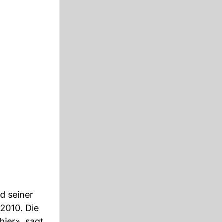
d seiner
2010. Die
hier», sagt