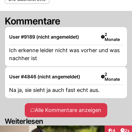
Kommentare
Artikel veröff
2
User #9189 (nicht angemeldet)
Monate
Ich erkenne leider nicht was vorher und was
nachher ist
Artikel veröff
2
User #4846 (nicht angemeldet)
Monate
Na ja, sie sieht ja auch fast echt aus.
Alle Kommentare anzeigen
Weiterlesen
Arti
14
2y