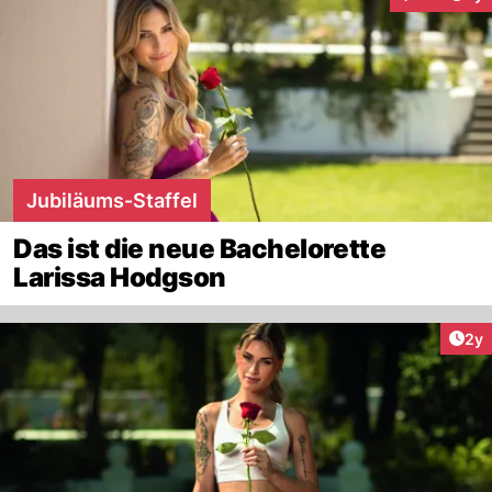
Interaktione
Jubiläums-Staffel
Das ist die neue Bachelorette
Larissa Hodgson
Arti
2y