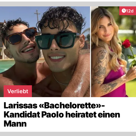
Artik
12d
Verliebt
Larissas «Bachelorette»-
Kandidat Paolo heiratet einen
Mann