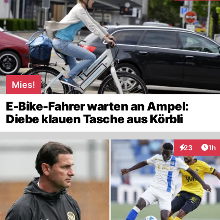
Mies!
E-Bike-Fahrer warten an Ampel:
Diebe klauen Tasche aus Körbli
Art
23
1h
Interaktione