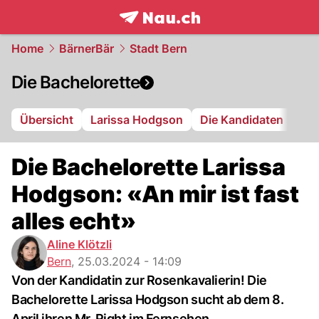
frontpage.
NAU.ch
Home
BärnerBär
Stadt Bern
Die Bachelorette
Übersicht
Larissa Hodgson
Die Kandidaten
Die Bachelorette Larissa
Hodgson: «An mir ist fast
alles echt»
Aline Klötzli
Bern
,
25.03.2024 - 14:09
Von der Kandidatin zur Rosenkavalierin! Die
Bachelorette Larissa Hodgson sucht ab dem 8.
April ihren Mr. Right im Fernsehen.