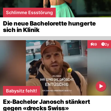
Schlimme Essstörung
Die neue Bachelorette hungerte
sich in Klinik
Arti
89
2y
Interaktionen
Babysitz fehlt!
Ex-Bachelor Janosch stänkert
gegen «drecks Swiss»