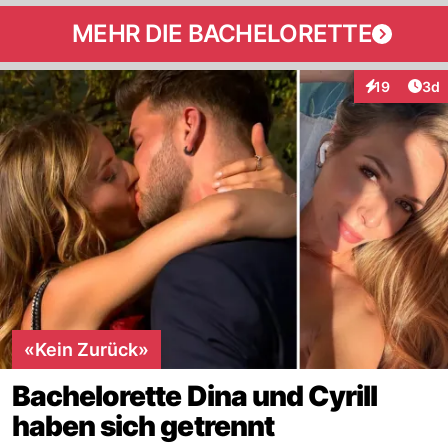
MEHR DIE BACHELORETTE
Arti
19
3d
Interaktione
«Kein Zurück»
Bachelorette Dina und Cyrill
haben sich getrennt