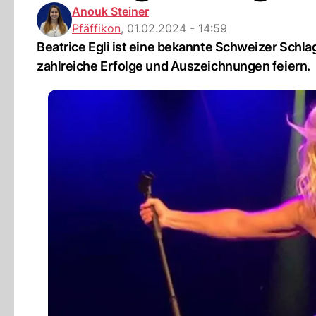
Anouk Steiner
Pfäffikon
,
01.02.2024 - 14:59
Beatrice Egli ist eine bekannte Schweizer Schla
zahlreiche Erfolge und Auszeichnungen feiern.