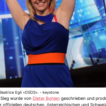
eatrice Egli «DSDS». - keystone
-Sieg wurde von
Dieter Bohlen
geschrieben und produ
r offiziellen deutschen, österreichischen und Schwei