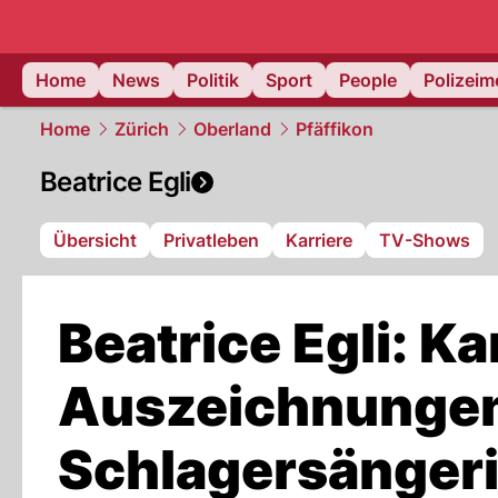
Home
News
Politik
Sport
People
Polizei
Home
Zürich
Oberland
Pfäffikon
Beatrice Egli
Übersicht
Privatleben
Karriere
TV-Shows
Beatrice Egli: Ka
Auszeichnungen
Schlagersänger