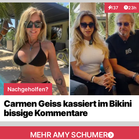
Artik
137
23h
Interaktionen
Nachgeholfen?
Carmen Geiss kassiert im Bikini
bissige Kommentare
MEHR AMY SCHUMER