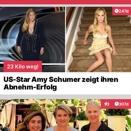
Artike
247d
23 Kilo weg!
US-Star Amy Schumer zeigt ihren
Abnehm-Erfolg
Artike
3
307d
Interaktionen