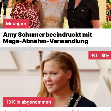
Mounjaro
Amy Schumer beeindruckt mit
Mega-Abnehm-Verwandlung
Art
21
1y
Interaktione
13 Kilo abgenommen