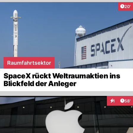
Arti
20'
Raumfahrtsektor
SpaceX rückt Weltraumaktien ins
Blickfeld der Anleger
Arti
1
58'
Interaktion