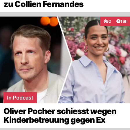
zu Collien Fernandes
Artik
92
19h
Interaktionen
In Podcast
Oliver Pocher schiesst wegen
Kinderbetreuung gegen Ex