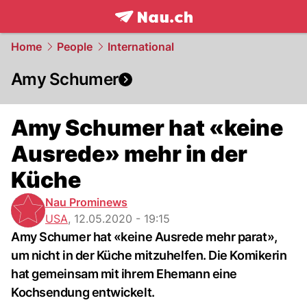
frontpage.
NAU.ch
Home
People
International
Amy Schumer
Amy Schumer hat «keine
Ausrede» mehr in der
Küche
Nau Prominews
USA
,
12.05.2020 - 19:15
Amy Schumer hat «keine Ausrede mehr parat»,
um nicht in der Küche mitzuhelfen. Die Komikerin
hat gemeinsam mit ihrem Ehemann eine
Kochsendung entwickelt.