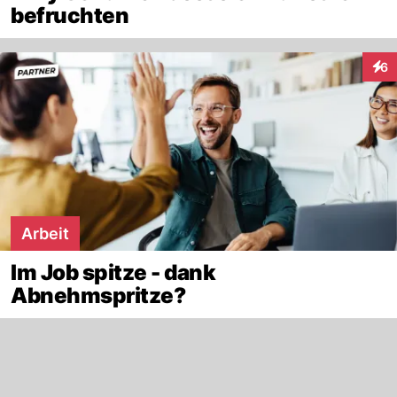
befruchten
6
Inte
Arbeit
Im Job spitze - dank
Abnehmspritze?