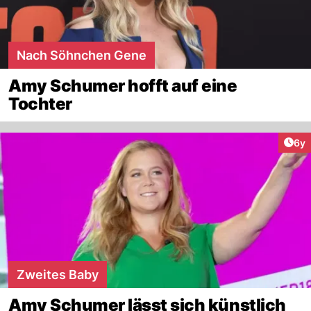
Nach Söhnchen Gene
Amy Schumer hofft auf eine
Tochter
Arti
6y
Zweites Baby
Amy Schumer lässt sich künstlich