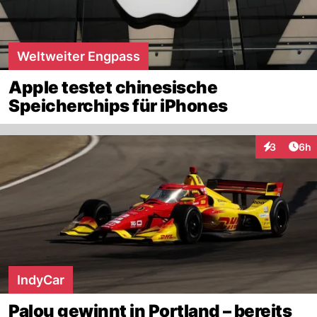
Weltweiter Engpass
Apple testet chinesische
Speicherchips für iPhones
Arti
3
6h
Interaktion
IndyCar
Palou gewinnt in Portland – bereits