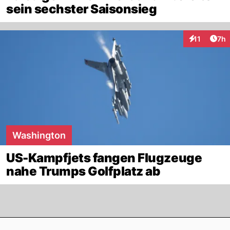
sein sechster Saisonsieg
Arti
11
7h
Interaktione
Washington
US-Kampfjets fangen Flugzeuge
nahe Trumps Golfplatz ab
Footer