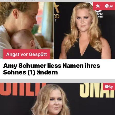
Arti
6
6y
Interaktion
Angst vor Gespött
Amy Schumer liess Namen ihres
Sohnes (1) ändern
Arti
6y