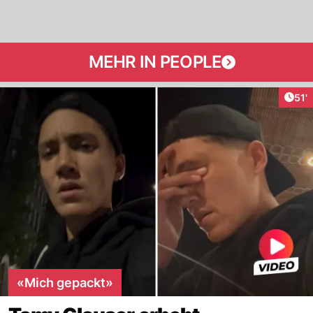
MEHR IN PEOPLE
Arti
51'
«Mich gepackt»