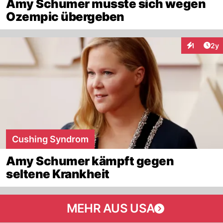
Amy Schumer musste sich wegen
Ozempic übergeben
Arti
1
2y
Interaktion
Cushing Syndrom
Amy Schumer kämpft gegen
seltene Krankheit
MEHR AUS USA