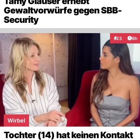
Tamy Glauser erhebt
Gewaltvorwürfe gegen SBB-
Security
Arti
23
6h
Interaktionen
Wirbel
Tochter (14) hat keinen Kontakt