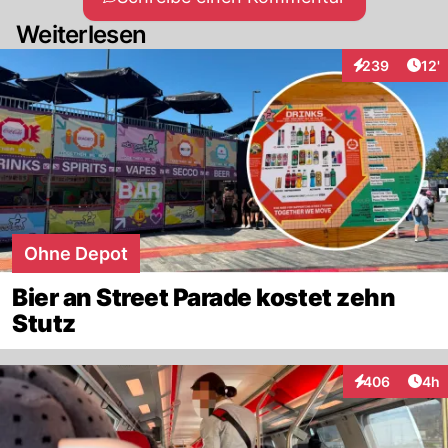
Weiterlesen
Arti
239
12'
Interaktionen
Ohne Depot
Bier an Street Parade kostet zehn
Stutz
Arti
406
4h
Interaktionen