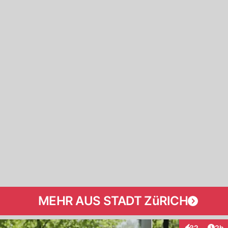
MEHR AUS STADT ZüRICH
Arti
32
2h