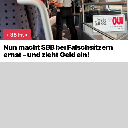
«38 Fr.»
Nun macht SBB bei Falschsitzern
ernst – und zieht Geld ein!