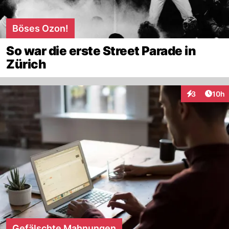
Böses Ozon!
So war die erste Street Parade in
Zürich
Artik
3
10h
Interaktione
Gefälschte Mahnungen