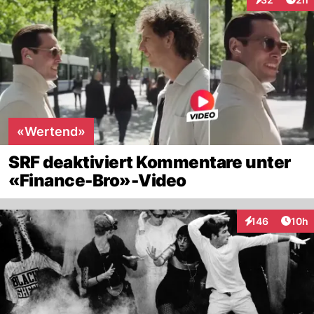
Interaktionen
«Wertend»
SRF deaktiviert Kommentare unter
«Finance-Bro»-Video
Artik
146
10h
Interaktionen