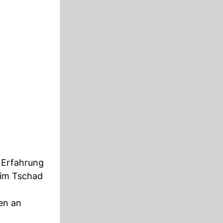
e Erfahrung
 im Tschad
en an