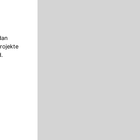
dan
rojekte
d.