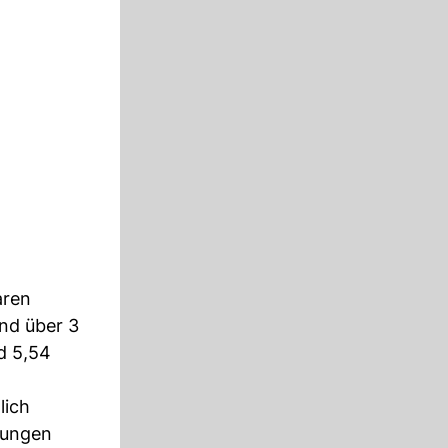
aren
nd über 3
d 5,54
lich
bungen