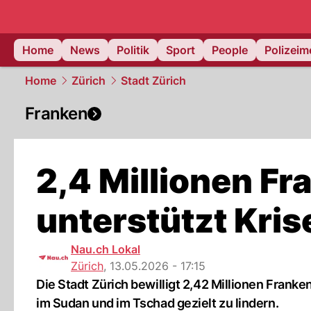
Home
News
Politik
Sport
People
Polizei
Home
Zürich
Stadt Zürich
Franken
2,4 Millionen Fr
unterstützt Kri
Nau.ch Lokal
Zürich
,
13.05.2026 - 17:15
Die Stadt Zürich bewilligt 2,42 Millionen Franken 
im Sudan und im Tschad gezielt zu lindern.