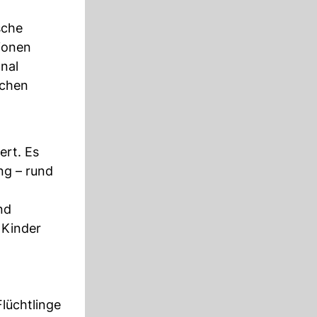
sche
lionen
nal
rchen
ert. Es
ng – rund
nd
 Kinder
n
Flüchtlinge