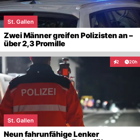
St. Gallen
Zwei Männer greifen Polizisten an –
über 2,3 Promille
Artik
2
20h
Interaktionen
St. Gallen
Neun fahrunfähige Lenker