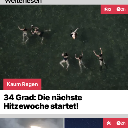
Weiterlesen
Arti
62
2h
Interaktionen
Kaum Regen
34 Grad: Die nächste
Hitzewoche startet!
Arti
6
2h
Interaktion