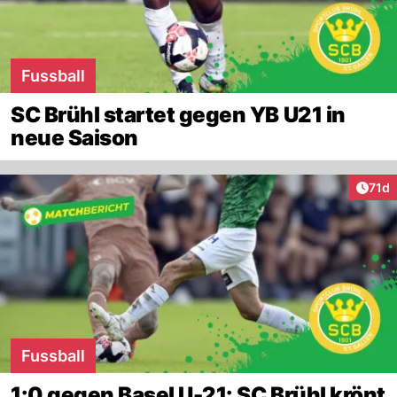
Fussball
SC Brühl startet gegen YB U21 in
neue Saison
Artik
71d
Fussball
1:0 gegen Basel U-21: SC Brühl krönt