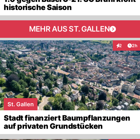
historische Saison
MEHR AUS ST. GALLEN
Arti
2
2h
Interaktion
St. Gallen
Stadt finanziert Baumpflanzungen
auf privaten Grundstücken