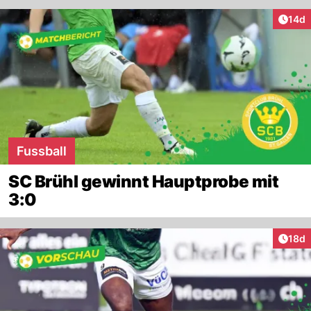
Artik
14d
Fussball
SC Brühl gewinnt Hauptprobe mit
3:0
Artik
18d