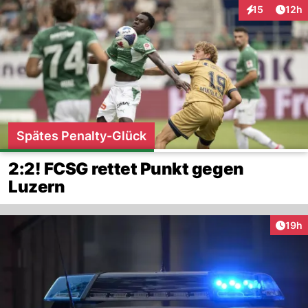
Artik
15
12h
Interaktionen
Spätes Penalty-Glück
2:2! FCSG rettet Punkt gegen
Luzern
Artik
19h