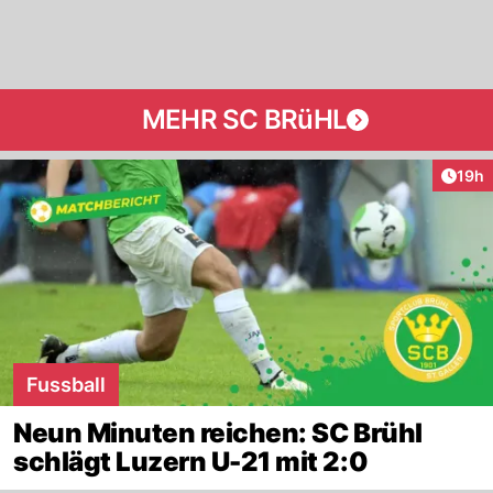
MEHR SC BRüHL
Artik
19h
Fussball
Neun Minuten reichen: SC Brühl
schlägt Luzern U-21 mit 2:0