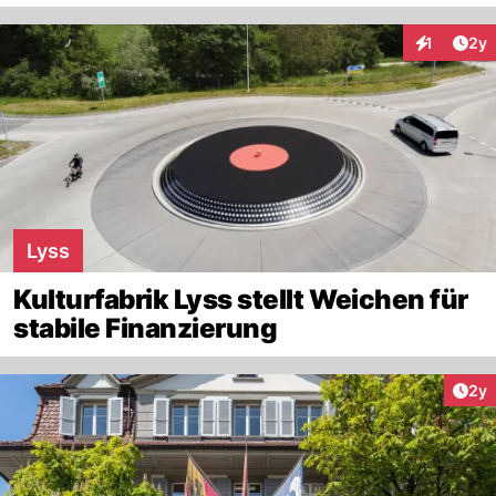
Arti
1
2y
Interaktion
Lyss
Kulturfabrik Lyss stellt Weichen für
stabile Finanzierung
Arti
2y