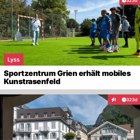
323d
Lyss
Sportzentrum Grien erhält mobiles
Kunstrasenfeld
Artikel
1
323d
Interaktionen