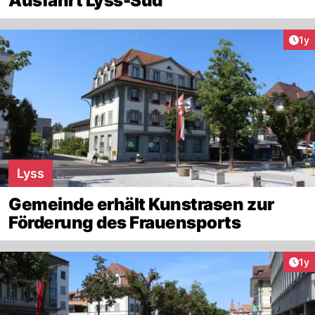
Ausfahrt Lyss-Süd
Art
1y
Lyss
Gemeinde erhält Kunstrasen zur
Förderung des Frauensports
Art
1y