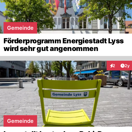
Gemeinde
Förderprogramm Energiestadt Lyss
wird sehr gut angenommen
Arti
2
2y
Interaktion
Gemeinde