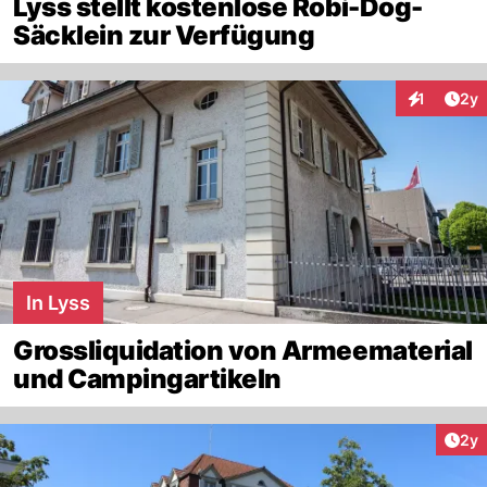
Lyss stellt kostenlose Robi-Dog-
Säcklein zur Verfügung
Arti
1
2y
Interaktion
In Lyss
Grossliquidation von Armeematerial
und Campingartikeln
Arti
2y