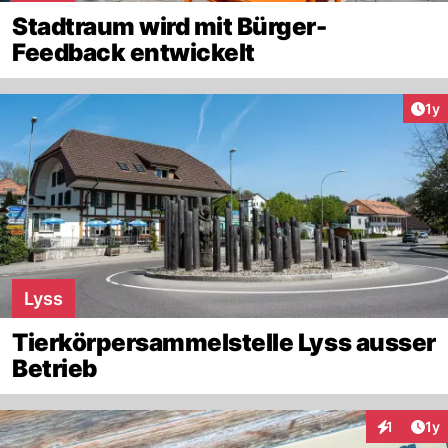
Stadtraum wird mit Bürger-
Feedback entwickelt
Art
1y
Lyss
Tierkörpersammelstelle Lyss ausser
Betrieb
Art
1
1y
Interaktion