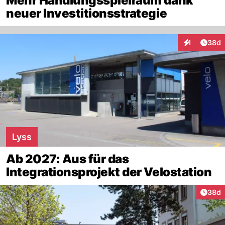
Mehr Handlungsspielraum dank
neuer Investitionsstrategie
Artik
1
38d
Interaktione
Lyss
Ab 2027: Aus für das
Integrationsprojekt der Velostation
Artik
38d