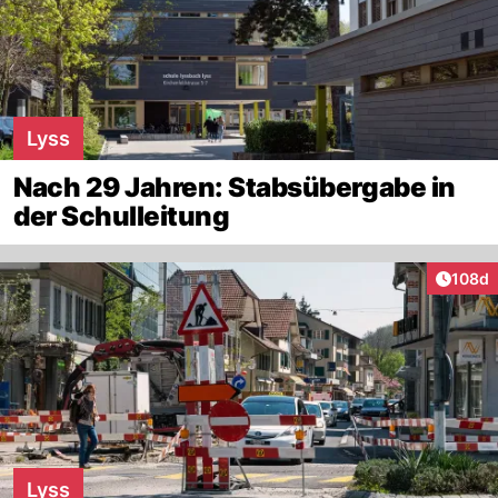
Lyss
Nach 29 Jahren: Stabsübergabe in
der Schulleitung
Artike
108d
Lyss