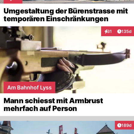
Umgestaltung der Bürenstrasse mit
temporären Einschränkungen
Artike
31
135d
Interaktionen
Am Bahnhof Lyss
Mann schiesst mit Armbrust
mehrfach auf Person
Artike
189d