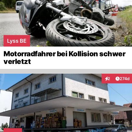
Lyss BE
Motorradfahrer bei Kollision schwer
verletzt
Artike
2
274d
Interaktionen