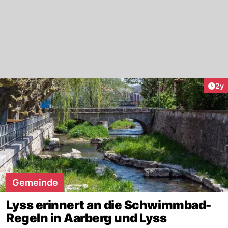
Arti
2y
Gemeinde
Lyss erinnert an die Schwimmbad-
Regeln in Aarberg und Lyss