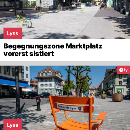
Lyss
Begegnungszone Marktplatz
vorerst sistiert
Art
1y
Lyss