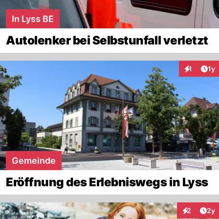
In Lyss BE
Autolenker bei Selbstunfall verletzt
Art
1
1y
Interaktion
Gemeinde
Eröffnung des Erlebniswegs in Lyss
Arti
2
2y
Interaktion