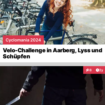
Cyclomania 2024
Velo-Challenge in Aarberg, Lyss und
Schüpfen
Arti
18
2y
Interaktione