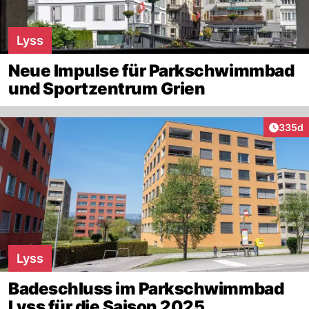
Lyss
Neue Impulse für Parkschwimmbad
und Sportzentrum Grien
Artikel
335d
Lyss
Badeschluss im Parkschwimmbad
Lyss für die Saison 2025