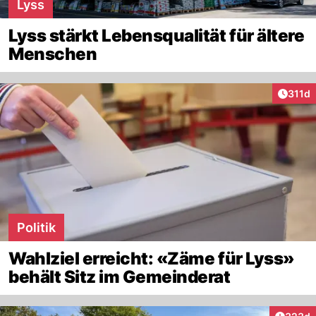
Lyss
Lyss stärkt Lebensqualität für ältere
Menschen
Artike
311d
Politik
Wahlziel erreicht: «Zäme für Lyss»
behält Sitz im Gemeinderat
Artikel