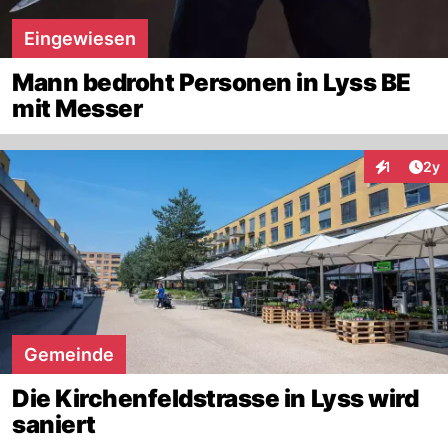
Eingewiesen
Mann bedroht Personen in Lyss BE
mit Messer
Arti
1
2y
Interaktion
Gemeinde
Die Kirchenfeldstrasse in Lyss wird
saniert