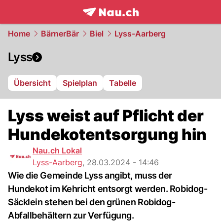
frontpage.
NAU.ch
Home
BärnerBär
Biel
Lyss-Aarberg
Lyss
Übersicht
Spielplan
Tabelle
Lyss weist auf Pflicht der
Hundekotentsorgung hin
Nau.ch Lokal
Lyss-Aarberg
,
28.03.2024 - 14:46
Wie die Gemeinde Lyss angibt, muss der
Hundekot im Kehricht entsorgt werden. Robidog-
Säcklein stehen bei den grünen Robidog-
Abfallbehältern zur Verfügung.