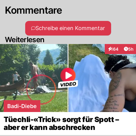
Kommentare
Schreibe einen Kommentar
Weiterlesen
Arti
164
5h
Interaktionen
Badi-Diebe
Tüechli-«Trick» sorgt für Spott –
aber er kann abschrecken