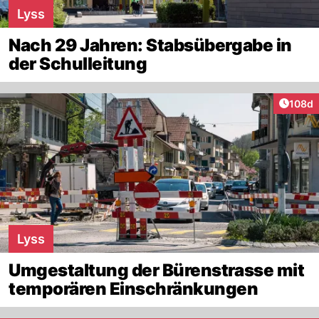
Lyss
Nach 29 Jahren: Stabsübergabe in
der Schulleitung
Artike
108d
Lyss
Umgestaltung der Bürenstrasse mit
temporären Einschränkungen