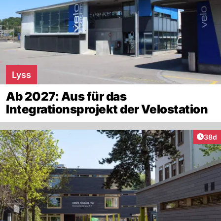
Lyss
Ab 2027: Aus für das
Integrationsprojekt der Velostation
Artik
38d