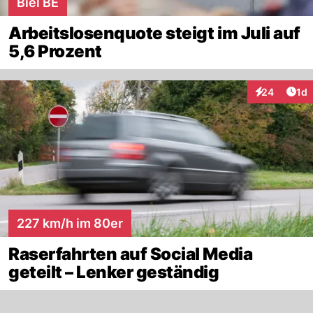
Biel BE
Arbeitslosenquote steigt im Juli auf
5,6 Prozent
Art
24
1d
Interaktione
227 km/h im 80er
Raserfahrten auf Social Media
geteilt – Lenker geständig