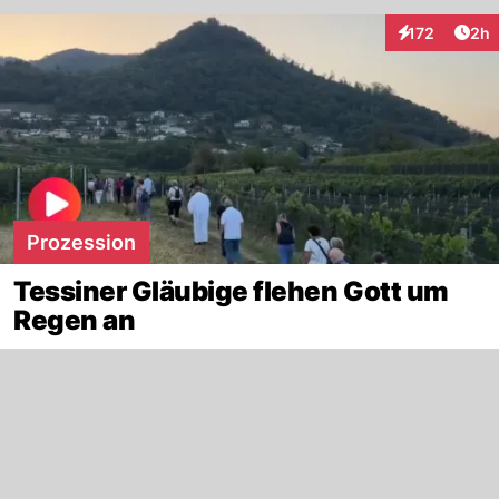
Arti
172
2h
Interaktionen
Prozession
Tessiner Gläubige flehen Gott um
Regen an