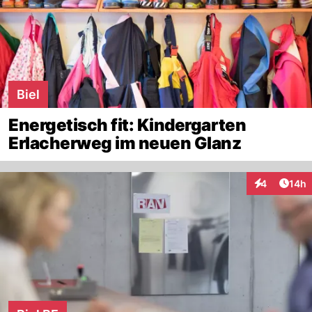
Biel
Energetisch fit: Kindergarten
Erlacherweg im neuen Glanz
Artik
4
14h
Interaktione