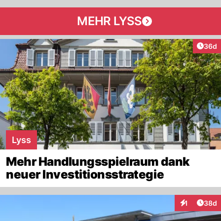
MEHR LYSS
Artik
36d
Lyss
Mehr Handlungsspielraum dank
neuer Investitionsstrategie
Artik
1
38d
Interaktione