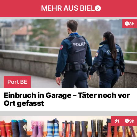
MEHR AUS BIEL
Arti
8h
Port BE
Einbruch in Garage – Täter noch vor
Ort gefasst
Arti
1
9h
Interaktion