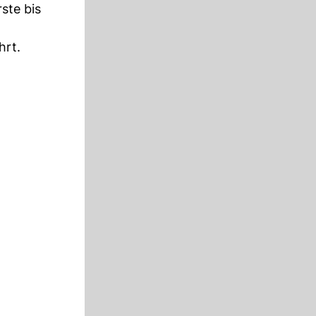
ste bis
hrt.