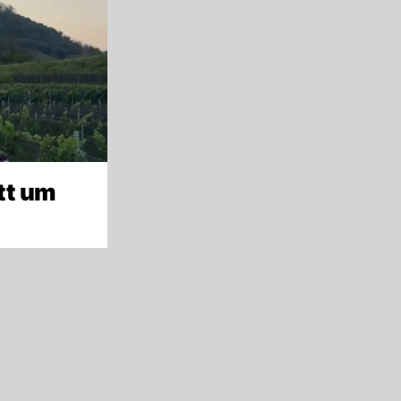
tt um