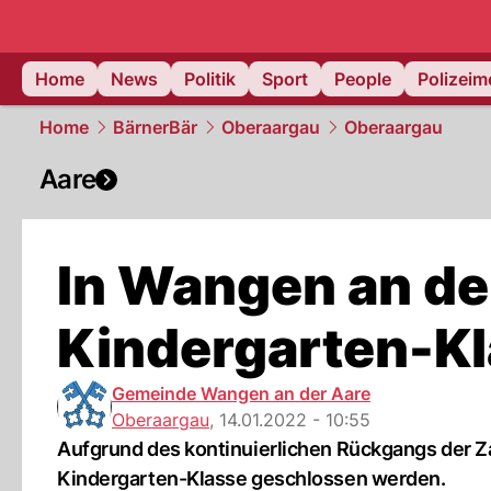
Home
News
Politik
Sport
People
Polizei
Home
BärnerBär
Oberaargau
Oberaargau
Aare
In Wangen an de
Kindergarten-Kl
Gemeinde Wangen an der Aare
Oberaargau
,
14.01.2022 - 10:55
Aufgrund des kontinuierlichen Rückgangs der Z
Kindergarten-Klasse geschlossen werden.