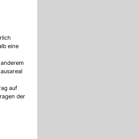
lich
lb eine
r anderem
ausareal
rag auf
Fragen der