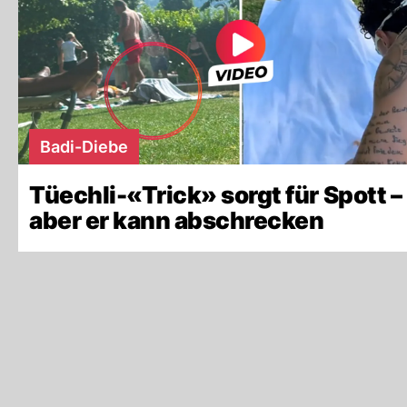
Badi-Diebe
Tüechli-«Trick» sorgt für Spott –
aber er kann abschrecken