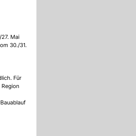
/27. Mai
om 30./31.
ich. Für
r Region
 Bauablauf