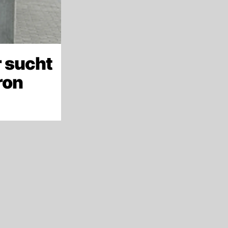
 sucht
ron