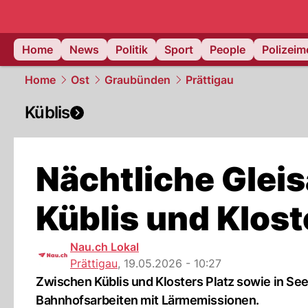
Home
News
Politik
Sport
People
Polizei
Home
Ost
Graubünden
Prättigau
Küblis
Nächtliche Glei
Küblis und Klost
Nau.ch Lokal
Prättigau
,
19.05.2026 - 10:27
Zwischen Küblis und Klosters Platz sowie in Se
Bahnhofsarbeiten mit Lärmemissionen.