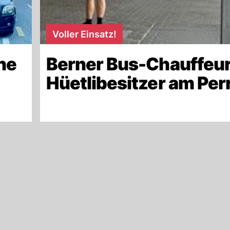
Voller Einsatz!
ne
Berner Bus-Chauffeur
Hüetlibesitzer am Per