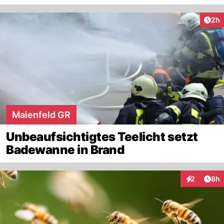
Arti
2h
Maienfeld GR
Unbeaufsichtigtes Teelicht setzt
Badewanne in Brand
Arti
2
8h
Interaktion