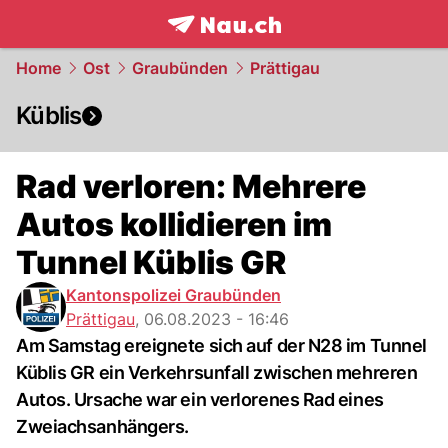
frontpage.
NAU.ch
Home
Ost
Graubünden
Prättigau
Küblis
Rad verloren: Mehrere
Autos kollidieren im
Tunnel Küblis GR
Kantonspolizei Graubünden
Prättigau
,
06.08.2023 - 16:46
Am Samstag ereignete sich auf der N28 im Tunnel
Küblis GR ein Verkehrsunfall zwischen mehreren
Autos. Ursache war ein verlorenes Rad eines
Zweiachsanhängers.