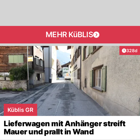
MEHR KüBLIS
Artikel
328d
Küblis GR
Lieferwagen mit Anhänger streift
Mauer und prallt in Wand