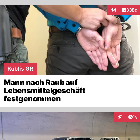
Artikel
4
338d
Interaktionen
Küblis GR
Mann nach Raub auf
Lebensmittelgeschäft
festgenommen
Art
1
1y
Interaktion