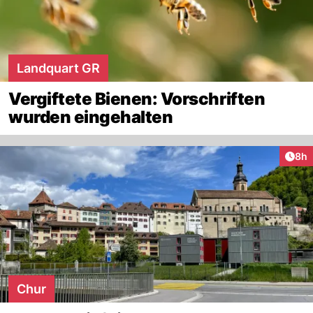
Landquart GR
Vergiftete Bienen: Vorschriften
wurden eingehalten
Arti
8h
Chur