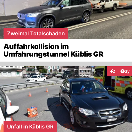
Zweimal Totalschaden
Auffahrkollision im
Umfahrungstunnel Küblis GR
Arti
2
3y
Interaktion
Unfall in Küblis GR