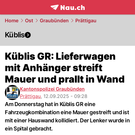
frontpage.
NAU.ch
Home
Ost
Graubünden
Prättigau
Küblis
Küblis GR: Lieferwagen
mit Anhänger streift
Mauer und prallt in Wand
Kantonspolizei Graubünden
Prättigau
,
12.09.2025 - 09:28
Am Donnerstag hat in Küblis GR eine
Fahrzeugkombination eine Mauer gestreift und ist
mit einer Hauswand kollidiert. Der Lenker wurde in
ein Spital gebracht.