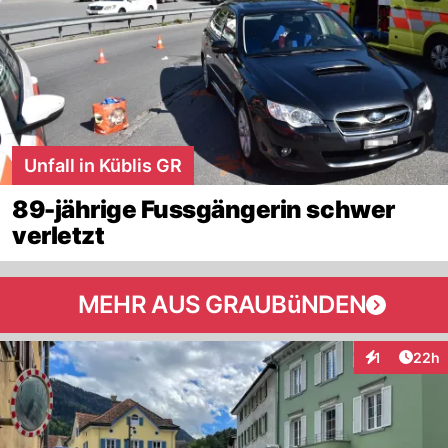
Unfall in Küblis GR
89-jährige Fussgängerin schwer
verletzt
MEHR AUS GRAUBüNDEN
Artik
1
22h
Interaktione