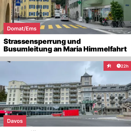
Domat/Ems
Strassensperrung und
Busumleitung an Maria Himmelfahrt
Artik
1
22h
Interaktione
Davos