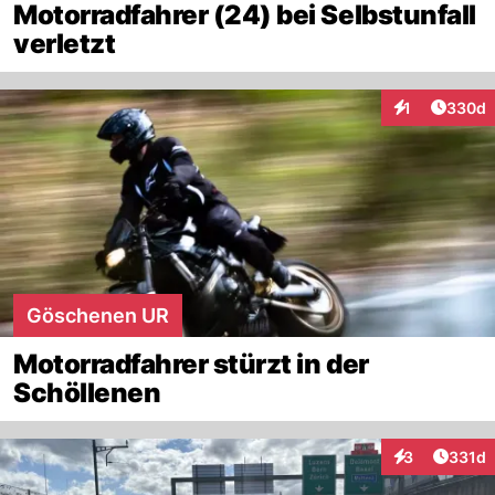
Motorradfahrer (24) bei Selbstunfall
verletzt
Artikel
1
330d
Interaktionen
Göschenen UR
Motorradfahrer stürzt in der
Schöllenen
Artike
3
331d
Interaktionen