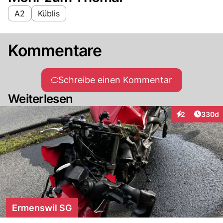
A2
Küblis
Kommentare
Schreibe einen Kommentar
Weiterlesen
Artikel
2
330d
Interaktionen
Ermenswil SG