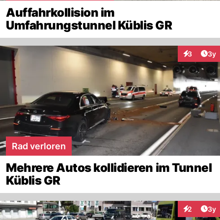
Auffahrkollision im
Umfahrungstunnel Küblis GR
Arti
3
3y
Interaktion
Rad verloren
Mehrere Autos kollidieren im Tunnel
Küblis GR
Arti
2
3y
Interaktion