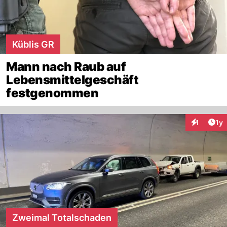
Küblis GR
Mann nach Raub auf
Lebensmittelgeschäft
festgenommen
Art
1
1y
Interaktion
Zweimal Totalschaden