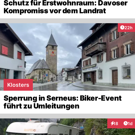
Schutz für Erstwohnraum: Davoser
Kompromiss vor dem Landrat
Artik
22h
Klosters
Sperrung in Serneus: Biker-Event
führt zu Umleitungen
Art
18
1d
Interaktione