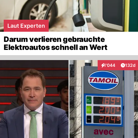
Laut Experten
Darum verlieren gebrauchte
Elektroautos schnell an Wert
Artike
1'044
132d
Interaktionen