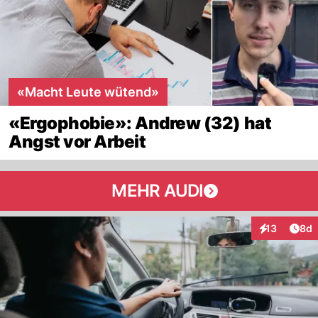
«Macht Leute wütend»
«Ergophobie»: Andrew (32) hat
Angst vor Arbeit
MEHR AUDI
Arti
13
8d
Interaktione