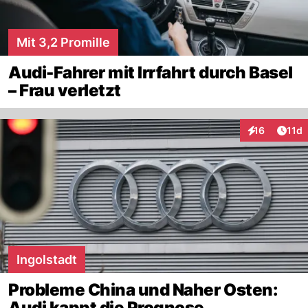
Mit 3,2 Promille
Audi-Fahrer mit Irrfahrt durch Basel
– Frau verletzt
Artik
16
11d
Interaktionen
Ingolstadt
Probleme China und Naher Osten:
Audi kappt die Prognose