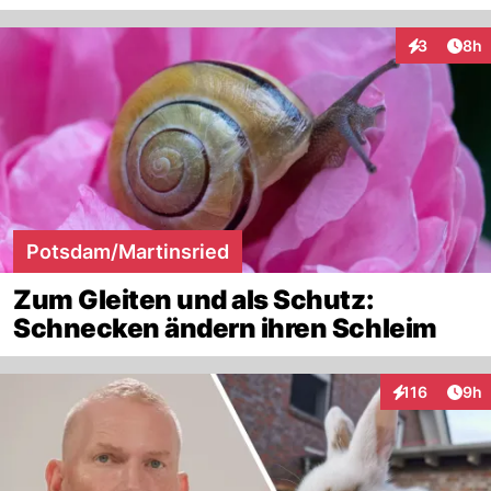
Arti
3
8h
Interaktion
Potsdam/Martinsried
Zum Gleiten und als Schutz:
Schnecken ändern ihren Schleim
Arti
116
9h
Interaktionen