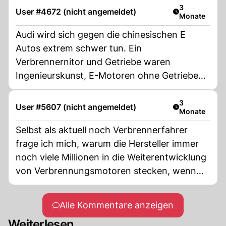
Artikel veröff
3
User #4672 (nicht angemeldet)
Monate
Audi wird sich gegen die chinesischen E
Autos extrem schwer tun. Ein
Verbrennernitor und Getriebe waren
Ingenieurskunst, E-Motoren ohne Getriebe
sind dagegen ei dach zu konstruieren, da
braucht es definitiv kein made in Germany.
Artikel veröff
3
User #5607 (nicht angemeldet)
Monate
Selbst als aktuell noch Verbrennerfahrer
frage ich mich, warum die Hersteller immer
noch viele Millionen in die Weiterentwicklung
von Verbrennungsmotoren stecken, wenn
Elektro doch eindeutig die Zukunft ist..
Alle Kommentare anzeigen
Weiterlesen