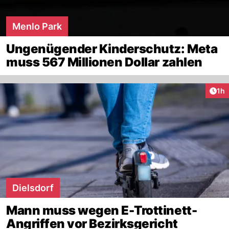
Menlo Park
Ungenügender Kinderschutz: Meta
muss 567 Millionen Dollar zahlen
Art
1h
Dielsdorf
Mann muss wegen E-Trottinett-
Angriffen vor Bezirksgericht