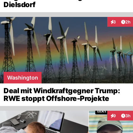
Dielsdorf
Arti
3
2h
Interaktion
Washington
Deal mit Windkraftgegner Trump:
RWE stoppt Offshore-Projekte
Arti
9
3h
Interaktion