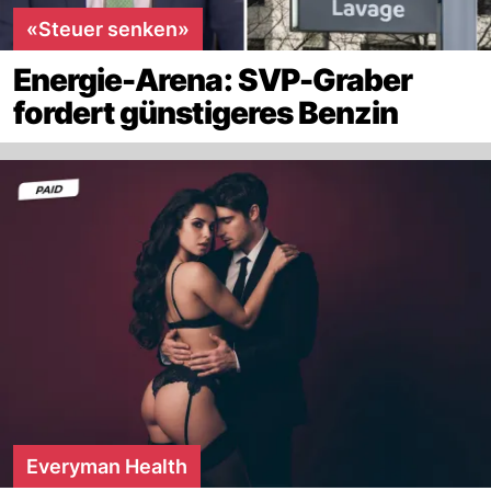
«Steuer senken»
Energie-Arena: SVP-Graber
fordert günstigeres Benzin
Everyman Health