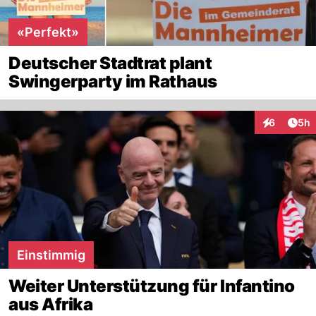
«Perfekt»
Deutscher Stadtrat plant
Swingerparty im Rathaus
Arti
6
5h
Interaktion
Einstimmig
Weiter Unterstützung für Infantino
aus Afrika