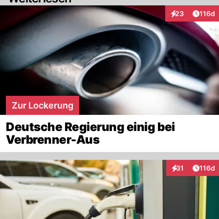
Artike
23
116d
Interaktionen
Zur Lockerung
Deutsche Regierung einig bei
Verbrenner-Aus
Artike
31
116d
Interaktionen