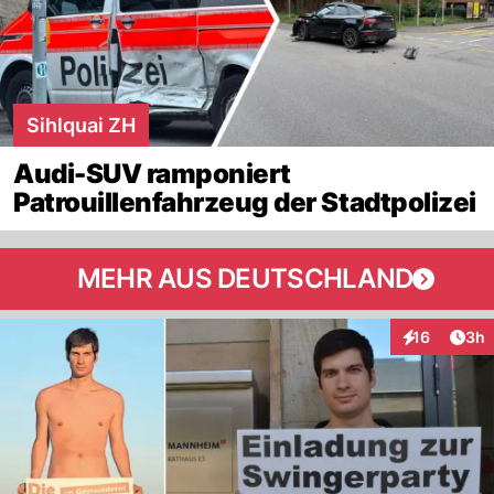
Sihlquai ZH
Audi-SUV ramponiert
Patrouillenfahrzeug der Stadtpolizei
MEHR AUS DEUTSCHLAND
Arti
16
3h
Interaktione